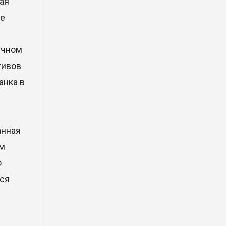
ая
фрагмент ракеты Falcon 9:
ученые готовятся к
ые
наблюдениям
03 Авг. 2026 15:49
ичном
тивов
Димаш Кудайберген выпустил
клип с красивой хореографией
анка в
на народную песню
31 Июл. 2026 14:11
анная
Роботы-доставщики вышли на
ом
улицы Астаны
о
31 Июл. 2026 10:58
тся
В области Абай началось
строительство индустриально-
экологического