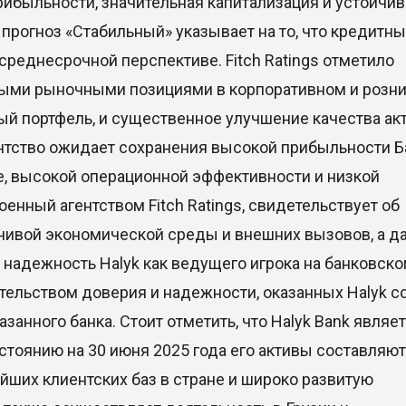
рибыльности, значительная капитализация и устойчив
 прогноз «Стабильный» указывает на то, что кредитн
 среднесрочной перспективе. Fitch Ratings отметило
ными рыночными позициями в корпоративном и розн
ый портфель, и существенное улучшение качества ак
гентство ожидает сохранения высокой прибыльности Б
е, высокой операционной эффективности и низкой
енный агентством Fitch Ratings, свидетельствует об
чивой экономической среды и внешних вызовов, а д
 надежность Halyk как ведущего игрока на банковск
тельством доверия и надежности, оказанных Halyk с
занного банка. Стоит отметить, что Halyk Bank являе
стоянию на 30 июня 2025 года его активы составляют
ейших клиентских баз в стране и широко развитую