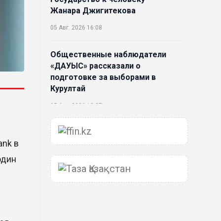
Жанара Джигитекова
05 Авг. 2026 16:08
Общественные наблюдатели
«ДАУЫС» рассказали о
подготовке за выборами в
Курултай
05 Авг. 2026 12:27
Новая глава для Xiaomi EV:
ank в
Xiaomi представила техническую
архитектуру Xiaomi Kunlun и
один
серию Xiaomi SkyNomad
04 Авг. 2026 18:35
В Луну врежется 12-метровый