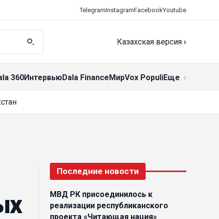
Telegram
Instagram
Facebook
Youtube
Казахская версия
›
ala 360
Интервью
Dala Finance
Мир
Vox Populi
Еще
стан
Последние новости
МВД РК присоединилось к
ых
реализации республиканского
проекта «Читающая нация»