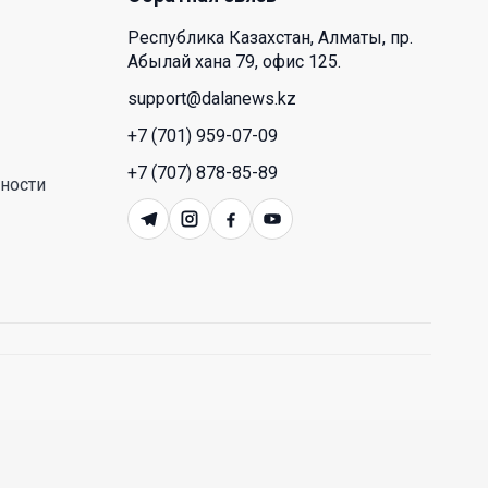
экономического партнерства:
какие возможности открывает
Республика Казахстан, Алматы, пр.
форум Казахстана и России
Абылай хана 79, офис 125.
support@dalanews.kz
26 Июл. 2026 12:11
+7 (701) 959-07-09
Межпартийные теледебаты
+7 (707) 878-85-89
выйдут в эфире республиканских
ности
телеканалов
23 Июл. 2026 21:15
Казахстан сохраняет лидерство
в Центральной Азии по
устойчивости инвестиционного
рынка
23 Июл. 2026 15:39
Полный гид: На какую