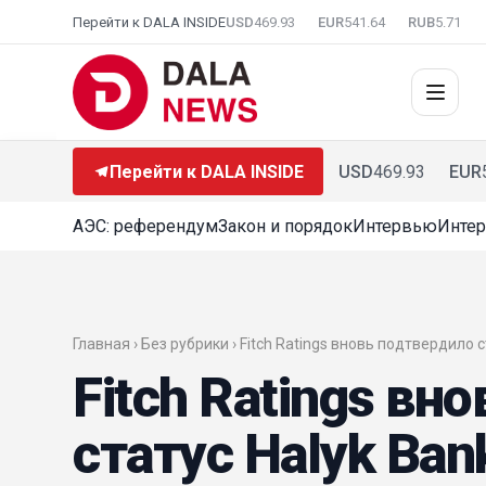
Перейти к DALA INSIDE
USD
469.93
EUR
541.64
RUB
5.71
Перейти к DALA INSIDE
USD
469.93
EUR
АЭС: референдум
Закон и порядок
Интервью
Интер
Главная › Без рубрики › Fitch Ratings вновь подтвердило
Fitch Ratings вн
статус Halyk Ban