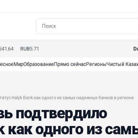
541.64
RUB
5.71
D
есное
Мир
Образование
Прямо сейчас
Регионы
Чистый Казах
 статус Halyk Bank как одного из самых надежных банков в регионе
овь подтвердило
k как одного из сам