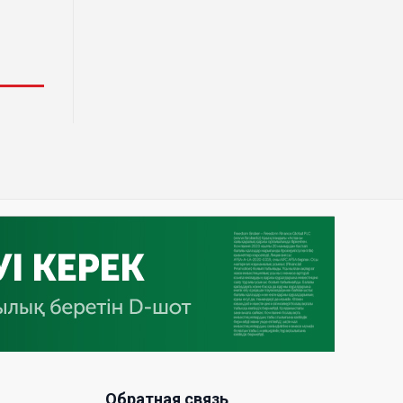
деревообрабатывающего парка
полного цикла «EcoForest»
30 Июл. 2026 14:05
Июль и август — непростое
время для аллергиков. Как
создать дома пространство, где
действительно легче дышать
29 Июл. 2026 12:18
HONOR расширяет стратегию
бизнеса и переходит к развитию
экосистемы устройств с
искусственным интеллектом
28 Июл. 2026 10:39
Новые ориентиры
Обратная связь