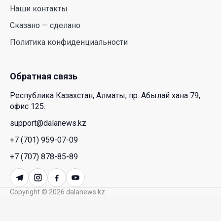
Наши контакты
HONOR расширяет стратегию бизнеса и
Сказано — сделано
переходит к развитию экосистемы устройств с
Политика конфиденциальности
искусственным интеллектом
28 Июл. 2026 10:39
Обратная связь
Новые ориентиры экономического партнерства:
Республика Казахстан, Алматы, пр. Абылай хана 79,
какие возможности открывает форум
офис 125.
Казахстана и России
support@dalanews.kz
26 Июл. 2026 12:11
+7 (701) 959-07-09
Межпартийные теледебаты выйдут в эфире
+7 (707) 878-85-89
республиканских телеканалов
23 Июл. 2026 21:15
Copyright © 2026 dalanews.kz.
Казахстан сохраняет лидерство в Центральной