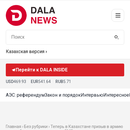
Казахская версия
›
Перейти к DALA INSIDE
USD
469.93
EUR
541.64
RUB
5.71
АЭС: референдум
Закон и порядок
Интервью
Интересное
Главная › Без рубрики › Теперь в Казахстане призыв в армию