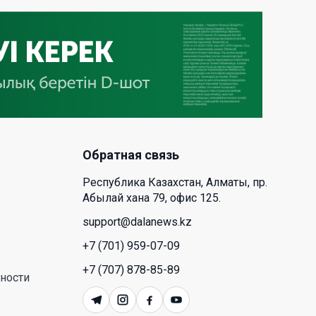
время для аллергиков. Как
создать дома пространство, где
действительно легче дышать
29 Июл. 2026 12:18
HONOR расширяет стратегию
бизнеса и переходит к развитию
экосистемы устройств с
искусственным интеллектом
Обратная связь
28 Июл. 2026 10:39
Республика Казахстан, Алматы, пр.
Абылай хана 79, офис 125.
Новые ориентиры
support@dalanews.kz
экономического партнерства:
какие возможности открывает
+7 (701) 959-07-09
форум Казахстана и России
+7 (707) 878-85-89
ности
26 Июл. 2026 12:11