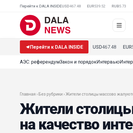
Перейти к DALA INSIDE
USD
467.48
EUR
539.52
RUB
5.73
Перейти к DALA INSIDE
USD
467.48
EUR
АЭС: референдум
Закон и порядок
Интервью
Интер
Главная › Без рубрики › Жители столицы массово жалуют
Жители столицы
на качество инте