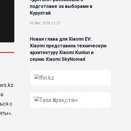
подготовке за выборами в
Курултай
05 Авг. 2026 12:27
Новая глава для Xiaomi EV:
Xiaomi представила техническую
архитектуру Xiaomi Kunlun и
серию Xiaomi SkyNomad
04 Авг. 2026 18:35
ews.kz
В Луну врежется 12-метровый
фрагмент ракеты Falcon 9:
ва
ученые готовятся к
ься с
наблюдениям
яты».
03 Авг. 2026 15:49