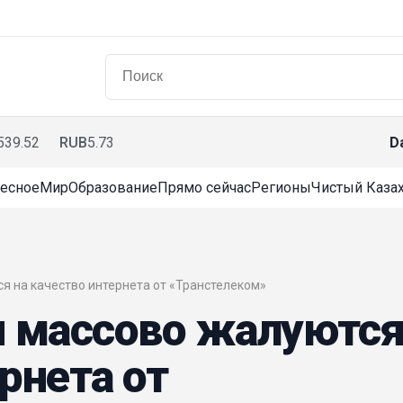
539.52
RUB
5.73
D
есное
Мир
Образование
Прямо сейчас
Регионы
Чистый Казах
ся на качество интернета от «Транстелеком»
 массово жалуютс
рнета от