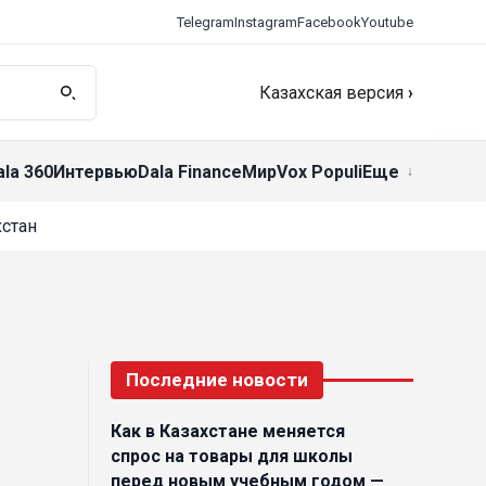
Telegram
Instagram
Facebook
Youtube
Казахская версия
›
ala 360
Интервью
Dala Finance
Мир
Vox Populi
Еще
стан
я
Последние новости
Как в Казахстане меняется
спрос на товары для школы
перед новым учебным годом —