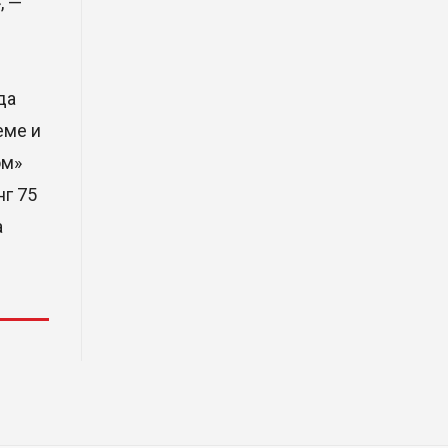
, —
Димаш Кудайберген выпустил
клип с красивой хореографией
на народную песню
31 Июл. 2026 14:11
да
еме и
Роботы-доставщики вышли на
улицы Астаны
ом»
нг 75
31 Июл. 2026 10:58
а
В области Абай началось
строительство индустриально-
экологического
деревообрабатывающего парка
полного цикла «EcoForest»
30 Июл. 2026 14:05
Июль и август — непростое