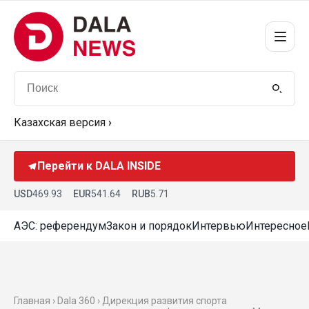
Казахская версия
›
Перейти к DALA INSIDE
USD
469.93
EUR
541.64
RUB
5.71
АЭС: референдум
Закон и порядок
Интервью
Интересное
Главная ›
Dala 360
› Дирекция развития спорта