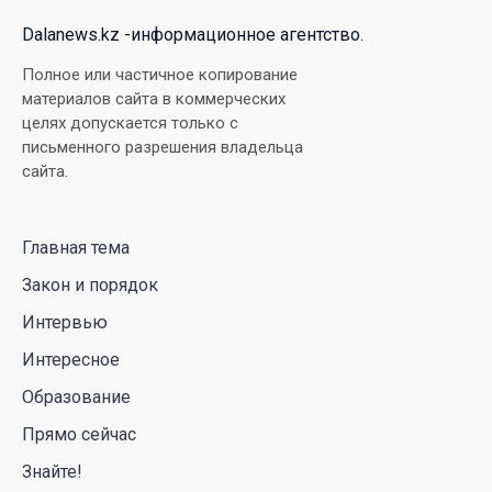
04 Авг. 2026 18:35
Dalanews.kz -информационное агентство.
В Луну врежется 12-метровый фрагмент ракеты
Полное или частичное копирование
Falcon 9: ученые готовятся к наблюдениям
материалов сайта в коммерческих
целях допускается только с
03 Авг. 2026 15:49
письменного разрешения владельца
сайта.
Димаш Кудайберген выпустил клип с красивой
хореографией на народную песню
Главная тема
31 Июл. 2026 14:11
Закон и порядок
Роботы-доставщики вышли на улицы Астаны
Интервью
31 Июл. 2026 10:58
Интересное
Образование
В области Абай началось строительство
Прямо сейчас
индустриально-экологического
деревообрабатывающего парка полного цикла
Знайте!
«EcoForest»