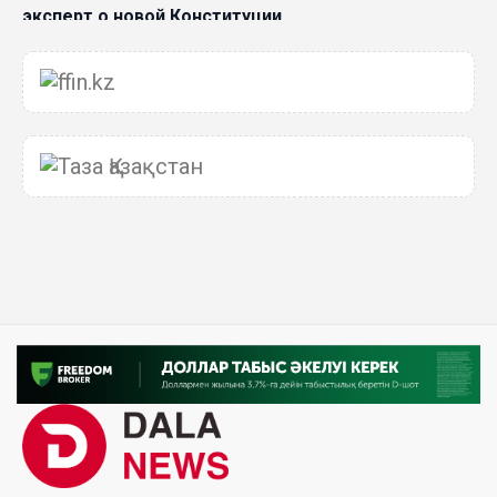
эксперт о новой Конституции
06 Авг. 2026 15:51
Главное значение новой Конституции –
приблизить государство к человеку –Жанара
Джигитекова
05 Авг. 2026 16:08
Общественные наблюдатели «ДАУЫС»
рассказали о подготовке за выборами в
Курултай
05 Авг. 2026 12:27
Новая глава для Xiaomi EV: Xiaomi представила
техническую архитектуру Xiaomi Kunlun и серию
Xiaomi SkyNomad