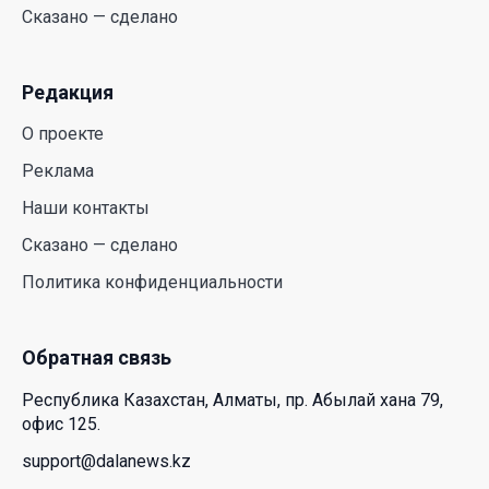
Сказано — сделано
30 Июл. 2026 14:05
Редакция
Июль и август — непростое время для
аллергиков. Как создать дома пространство, где
О проекте
действительно легче дышать
Реклама
29 Июл. 2026 12:18
Наши контакты
HONOR расширяет стратегию бизнеса и
Сказано — сделано
переходит к развитию экосистемы устройств с
Политика конфиденциальности
искусственным интеллектом
28 Июл. 2026 10:39
Обратная связь
Новые ориентиры экономического партнерства:
Республика Казахстан, Алматы, пр. Абылай хана 79,
какие возможности открывает форум
офис 125.
Казахстана и России
support@dalanews.kz
26 Июл. 2026 12:11