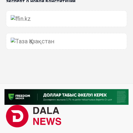
эксперт о новой Конституции
06 Авг. 2026 15:51
Главное значение новой Конституции –
приблизить государство к человеку –Жанара
Джигитекова
05 Авг. 2026 16:08
Общественные наблюдатели «ДАУЫС»
рассказали о подготовке за выборами в
Курултай
05 Авг. 2026 12:27
Новая глава для Xiaomi EV: Xiaomi представила
техническую архитектуру Xiaomi Kunlun и серию
Xiaomi SkyNomad
04 Авг. 2026 18:35