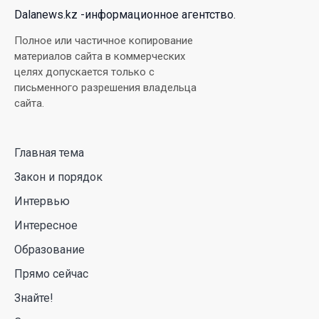
Dalanews.kz -информационное агентство.
В Луну врежется 12-метровый фрагмент ракеты
Полное или частичное копирование
Falcon 9: ученые готовятся к наблюдениям
материалов сайта в коммерческих
целях допускается только с
03 Авг. 2026 15:49
письменного разрешения владельца
сайта.
Димаш Кудайберген выпустил клип с красивой
хореографией на народную песню
Главная тема
31 Июл. 2026 14:11
Закон и порядок
Роботы-доставщики вышли на улицы Астаны
Интервью
31 Июл. 2026 10:58
Интересное
Образование
В области Абай началось строительство
Прямо сейчас
индустриально-экологического
деревообрабатывающего парка полного цикла
Знайте!
«EcoForest»