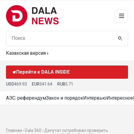
Казахская версия
›
Перейти к DALA INSIDE
USD
469.93
EUR
541.64
RUB
5.71
АЭС: референдум
Закон и порядок
Интервью
Интересное
Главная ›
Dala 360
› Депутат потребовал проверить