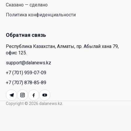
26 Июл. 2026 12:11
Сказано — сделано
Политика конфиденциальности
Межпартийные теледебаты выйдут в эфире
республиканских телеканалов
23 Июл. 2026 21:15
Обратная связь
Республика Казахстан, Алматы, пр. Абылай хана 79,
Казахстан сохраняет лидерство в Центральной
офис 125.
Азии по устойчивости инвестиционного рынка
support@dalanews.kz
23 Июл. 2026 15:39
+7 (701) 959-07-09
Полный гид: На какую поддержку от государства
+7 (707) 878-85-89
может рассчитывать многодетная семья в
Казахстане
Copyright © 2026 dalanews.kz.
23 Июл. 2026 12:48
Аида Балаева высказалась о важности развития
посмертного донорства в Казахстане