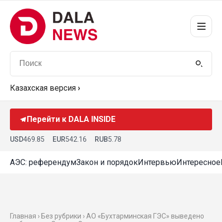
Казахская версия
›
Перейти к DALA INSIDE
USD
469.85
EUR
542.16
RUB
5.78
АЭС: референдум
Закон и порядок
Интервью
Интересное
Главная › Без рубрики › АО «Бухтарминская ГЭС» выведено