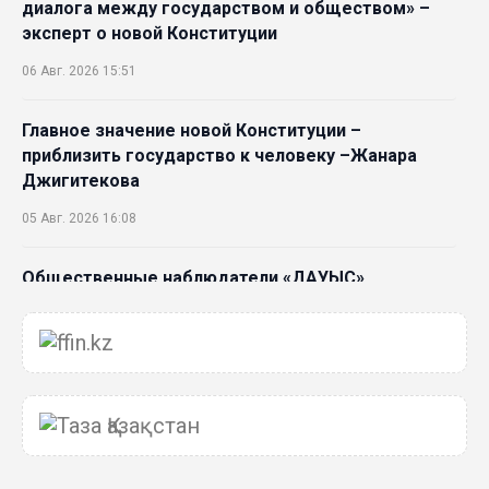
диалога между государством и обществом» –
эксперт о новой Конституции
06 Авг. 2026 15:51
Главное значение новой Конституции –
приблизить государство к человеку –Жанара
Джигитекова
05 Авг. 2026 16:08
Общественные наблюдатели «ДАУЫС»
рассказали о подготовке за выборами в
Курултай
05 Авг. 2026 12:27
Новая глава для Xiaomi EV: Xiaomi представила
техническую архитектуру Xiaomi Kunlun и серию
Xiaomi SkyNomad