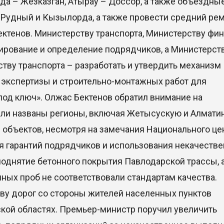
нда – Жезказган, Атырау – Доссор, а также объездны
, Рудный и Кызылорда, а также провести средний ре
Бектенов. Министерству транспорта, Министерству фи
ирование и определение подрядчиков, а Министерст
тву транспорта – разработать и утвердить механизм
 экспертизы и строительно-монтажных работ для
под ключ». Олжас Бектенов обратил внимание на
ли названы регионы, включая Жетысускую и Алмати
и объектов, несмотря на замечания Национального це
я гарантий подрядчиков и использования некачеств
поднятие бетонного покрытия Павлодарской трассы, а
ных проб не соответствовали стандартам качества.
ву дорог со стороны жителей населенных пунктов
ской областях. Премьер-министр поручил увеличить