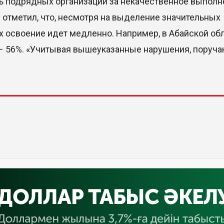
ть подрядных организаций за некачественное выпол
 отметил, что, несмотря на выделение значительных
х освоение идет медленно. Например, в Абайской об
й – 56%. «Учитывая вышеуказанные нарушения, поруч