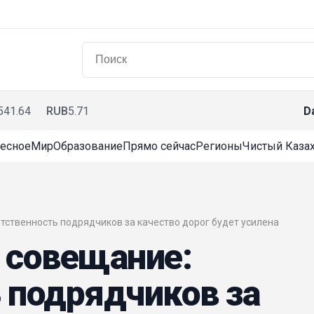
541.64
RUB
5.71
D
есное
Мир
Образование
Прямо сейчас
Регионы
Чистый Казах
ветственность подрядчиков за качество дорог будет усилена
 совещание:
 подрядчиков за