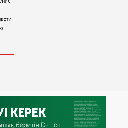
нение
деревообрабатывающего парка
полного цикла «EcoForest»
30 Июл. 2026 14:05
ласти
аю
Июль и август — непростое
время для аллергиков. Как
создать дома пространство, где
действительно легче дышать
29 Июл. 2026 12:18
HONOR расширяет стратегию
бизнеса и переходит к развитию
экосистемы устройств с
искусственным интеллектом
28 Июл. 2026 10:39
Новые ориентиры