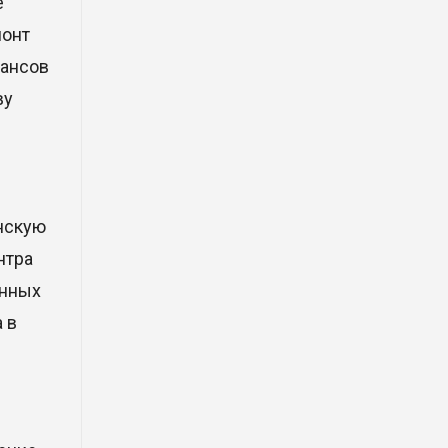
е
фрагмент ракеты Falcon 9:
ученые готовятся к
монт
наблюдениям
нансов
03 Авг. 2026 15:49
ву
Димаш Кудайберген выпустил
клип с красивой хореографией
на народную песню
31 Июл. 2026 14:11
нскую
нтра
Роботы-доставщики вышли на
енных
улицы Астаны
 в
31 Июл. 2026 10:58
В области Абай началось
строительство индустриально-
экологического