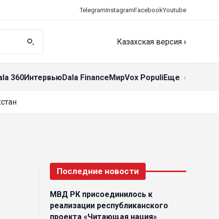
Telegram
Instagram
Facebook
Youtube
Казахская версия
›
ala 360
Интервью
Dala Finance
Мир
Vox Populi
Еще
стан
Последние новости
МВД РК присоединилось к
реализации республиканского
проекта «Читающая нация»