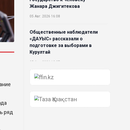
Жанара Джигитекова
05 Авг. 2026 16:08
Общественные наблюдатели
«ДАУЫС» рассказали о
подготовке за выборами в
Курултай
05 Авг. 2026 12:27
Новая глава для Xiaomi EV:
ание
Xiaomi представила техническую
архитектуру Xiaomi Kunlun и
серию Xiaomi SkyNomad
ода
04 Авг. 2026 18:35
ь ряд
В Луну врежется 12-метровый