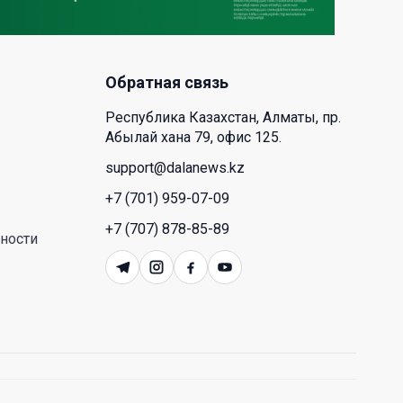
экономического партнерства:
какие возможности открывает
форум Казахстана и России
Обратная связь
26 Июл. 2026 12:11
Республика Казахстан, Алматы, пр.
Межпартийные теледебаты
Абылай хана 79, офис 125.
выйдут в эфире республиканских
support@dalanews.kz
телеканалов
+7 (701) 959-07-09
23 Июл. 2026 21:15
+7 (707) 878-85-89
ности
Казахстан сохраняет лидерство
в Центральной Азии по
устойчивости инвестиционного
рынка
23 Июл. 2026 15:39
Полный гид: На какую