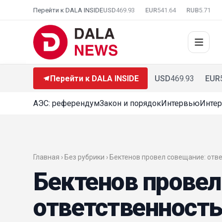
Перейти к DALA INSIDE
USD
469.93
EUR
541.64
RUB
5.71
Перейти к DALA INSIDE
USD
469.93
EUR
АЭС: референдум
Закон и порядок
Интервью
Интер
Главная › Без рубрики › Бектенов провел совещание: от
Бектенов провел
ответственность