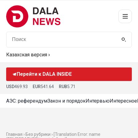
Казахская версия
›
Перейти к DALA INSIDE
USD
469.93
EUR
541.64
RUB
5.71
АЭС: референдум
Закон и порядок
Интервью
Интересное
Главная › Без рубрики › [Translation Error: name