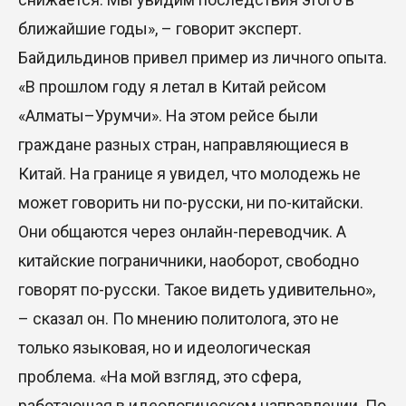
ближайшие годы», – говорит эксперт.
SOUEAST Summer CUP 2026 объединил семьи и
юных футболистов в Алматы
Байдильдинов привел пример из личного опыта.
20 Июл. 2026 11:14
«В прошлом году я летал в Китай рейсом
«Алматы–Урумчи». На этом рейсе были
граждане разных стран, направляющиеся в
Китай. На границе я увидел, что молодежь не
может говорить ни по-русски, ни по-китайски.
Они общаются через онлайн-переводчик. А
китайские пограничники, наоборот, свободно
говорят по-русски. Такое видеть удивительно»,
– сказал он. По мнению политолога, это не
только языковая, но и идеологическая
проблема. «На мой взгляд, это сфера,
работающая в идеологическом направлении. По