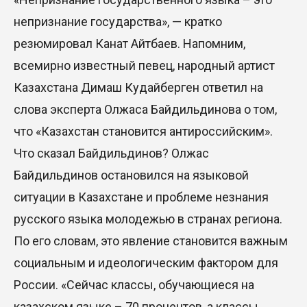
29 Июл. 2026 12:18
непризнание государства», — кратко
резюмировал Канат Айтбаев. Напомним,
HONOR расширяет стратегию бизнеса и
всемирно известный певец, народный артист
переходит к развитию экосистемы устройств с
искусственным интеллектом
Казахстана Димаш Кудайберген ответил на
28 Июл. 2026 10:39
слова эксперта Олжаса Байдильдинова о том,
что «Казахстан становится антироссийским».
Новые ориентиры экономического партнерства:
Что сказал Байдильдинов? Олжас
какие возможности открывает форум
Байдильдинов остановился на языковой
Казахстана и России
ситуации в Казахстане и проблеме незнания
26 Июл. 2026 12:11
русского языка молодежью в странах региона.
Межпартийные теледебаты выйдут в эфире
По его словам, это явление становится важным
республиканских телеканалов
социальным и идеологическим фактором для
23 Июл. 2026 21:15
России. «Сейчас классы, обучающиеся на
казахском языке – 70 процентов, а классы,