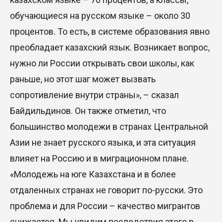
Казахстан сохраняет лидерство в Центральной
обучающиеся на русском языке – около 30
Азии по устойчивости инвестиционного рынка
процентов. То есть, в системе образования явно
23 Июл. 2026 15:39
преобладает казахский язык. Возникает вопрос,
Полный гид: На какую поддержку от государства
нужно ли России открывать свои школы, как
может рассчитывать многодетная семья в
раньше, но этот шаг может вызвать
Казахстане
сопротивление внутри страны», – сказал
23 Июл. 2026 12:48
Байдильдинов. Он также отметил, что
большинство молодежи в странах Центральной
Аида Балаева высказалась о важности развития
посмертного донорства в Казахстане
Азии не знает русского языка, и эта ситуация
22 Июл. 2026 14:39
влияет на Россию и в миграционном плане.
«Молодежь на юге Казахстана и в более
Курултай должен стать эффективным
отдаленных странах не говорит по-русски. Это
механизмом учета мнения общества – эксперт
проблема и для России – качество мигрантов
21 Июл. 2026 12:02
снижается. Мы увидим последствия этого в