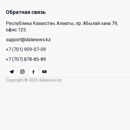
28 Июл. 2026 10:39
Обратная связь
Новые ориентиры экономического партнерства:
Республика Казахстан, Алматы, пр. Абылай хана 79,
какие возможности открывает форум
офис 125.
Казахстана и России
support@dalanews.kz
26 Июл. 2026 12:11
+7 (701) 959-07-09
Межпартийные теледебаты выйдут в эфире
+7 (707) 878-85-89
республиканских телеканалов
23 Июл. 2026 21:15
Copyright © 2026 dalanews.kz.
Казахстан сохраняет лидерство в Центральной
Азии по устойчивости инвестиционного рынка
23 Июл. 2026 15:39
Полный гид: На какую поддержку от государства