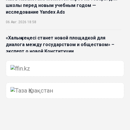
школы перед новым учебным годом —
исследование Yandex Ads
06 Авг. 2026 18:58
«Халық кеңесі станет новой площадкой для
диалога между государством и обществом» –
эксперт о новой Конституции
06 Авг. 2026 15:51
Главное значение новой Конституции –
приблизить государство к человеку –Жанара
Джигитекова
05 Авг. 2026 16:08
Общественные наблюдатели «ДАУЫС»
рассказали о подготовке за выборами в
Курултай