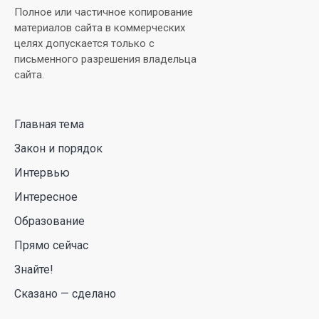
аллергиков. Как создать дома пространство, где
Полное или частичное копирование
действительно легче дышать
материалов сайта в коммерческих
целях допускается только с
29 Июл. 2026 12:18
письменного разрешения владельца
сайта.
HONOR расширяет стратегию бизнеса и
переходит к развитию экосистемы устройств с
искусственным интеллектом
Главная тема
28 Июл. 2026 10:39
Закон и порядок
Интервью
Новые ориентиры экономического партнерства:
Интересное
какие возможности открывает форум
Казахстана и России
Образование
26 Июл. 2026 12:11
Прямо сейчас
Знайте!
Межпартийные теледебаты выйдут в эфире
Сказано — сделано
республиканских телеканалов