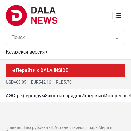
Казахская версия
›
Перейти к DALA INSIDE
USD
469.85
EUR
542.16
RUB
5.78
АЭС: референдум
Закон и порядок
Интервью
Интересное
Главная › Без рубрики › В Астане открылся парк Мира и