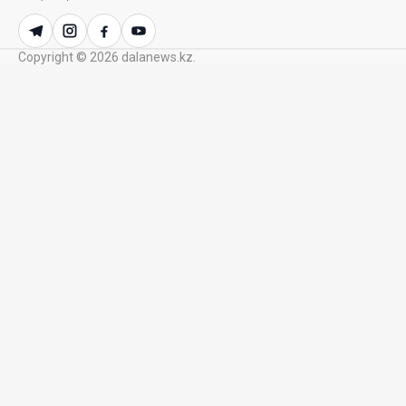
21 Июл. 2026 12:02
Copyright © 2026 dalanews.kz.
SOUEAST Summer CUP 2026 объединил семьи и
юных футболистов в Алматы
20 Июл. 2026 11:14
В Шанхае прошла Всемирная конференция по
искусственному интеллекту WAIC
18 Июл. 2026 12:23
75,1% респондентов выразили готовность
голосовать на выборах в Курултай
17 Июл. 2026 16:09
Efes Art Space открывает сезон 2026 года
выставкой «Маужырау»