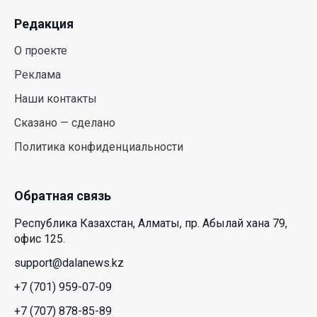
23 Июл. 2026 21:15
Редакция
Казахстан сохраняет лидерство в Центральной
О проекте
Азии по устойчивости инвестиционного рынка
Реклама
23 Июл. 2026 15:39
Наши контакты
Полный гид: На какую поддержку от государства
Сказано — сделано
может рассчитывать многодетная семья в
Политика конфиденциальности
Казахстане
23 Июл. 2026 12:48
Обратная связь
Аида Балаева высказалась о важности развития
Республика Казахстан, Алматы, пр. Абылай хана 79,
посмертного донорства в Казахстане
офис 125.
22 Июл. 2026 14:39
support@dalanews.kz
+7 (701) 959-07-09
Курултай должен стать эффективным
механизмом учета мнения общества – эксперт
+7 (707) 878-85-89