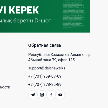
деревообрабатывающего парка
полного цикла «EcoForest»
30 Июл. 2026 14:05
Июль и август — непростое
время для аллергиков. Как
создать дома пространство, где
действительно легче дышать
Обратная связь
29 Июл. 2026 12:18
Республика Казахстан, Алматы, пр.
Абылай хана 79, офис 125.
HONOR расширяет стратегию
support@dalanews.kz
бизнеса и переходит к развитию
+7 (701) 959-07-09
экосистемы устройств с
искусственным интеллектом
+7 (707) 878-85-89
ности
28 Июл. 2026 10:39
Новые ориентиры