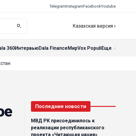
Telegram
Instagram
Facebook
Youtube
Казахская версия
›
ala 360
Интервью
Dala Finance
Мир
Vox Populi
Еще
стан
ое
Последние новости
МВД РК присоединилось к
реализации республиканского
проекта «Читающая нация»