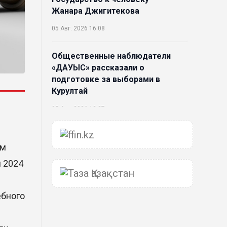
Жанара Джигитекова
05 Авг. 2026 16:08
Общественные наблюдатели
«ДАУЫС» рассказали о
подготовке за выборами в
Курултай
05 Авг. 2026 12:27
Новая глава для Xiaomi EV:
ем
Xiaomi представила техническую
архитектуру Xiaomi Kunlun и
я 2024
серию Xiaomi SkyNomad
04 Авг. 2026 18:35
ебного
В Луну врежется 12-метровый