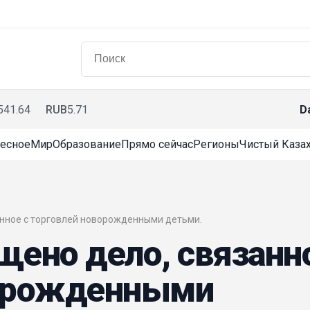
541.64
RUB
5.71
D
есное
Мир
Образование
Прямо сейчас
Регионы
Чистый Казах
занное с торговлей новорожденными детьми.
щено дело, связанн
ворожденными