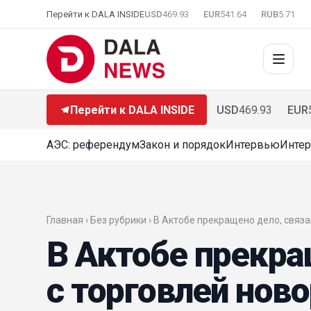
Перейти к DALA INSIDE
USD
469.93
EUR
541.64
RUB
5.71
Перейти к DALA INSIDE
USD
469.93
EUR
АЭС: референдум
Закон и порядок
Интервью
Интер
Главная › Без рубрики › В Актобе прекращено дело, свя
В Актобе прекра
с торговлей но