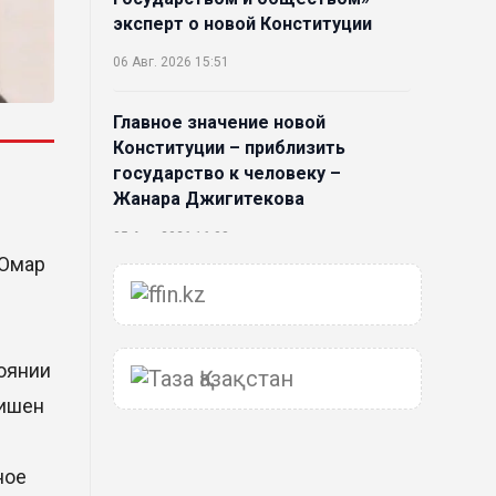
эксперт о новой Конституции
06 Авг. 2026 15:51
Главное значение новой
Конституции – приблизить
государство к человеку –
Жанара Джигитекова
05 Авг. 2026 16:08
(Омар
Общественные наблюдатели
«ДАУЫС» рассказали о
подготовке за выборами в
оянии
Курултай
лишен
05 Авг. 2026 12:27
Новая глава для Xiaomi EV:
ное