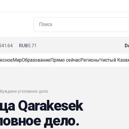
541.64
RUB
5.71
D
есное
Мир
Образование
Прямо сейчас
Регионы
Чистый Казах
озбуждено уголовное дело.
ца Qarakesek
овное дело.