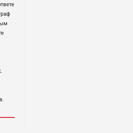
Xiaomi представила техническую
ответе
архитектуру Xiaomi Kunlun и
траф
серию Xiaomi SkyNomad
ным
04 Авг. 2026 18:35
те
В Луну врежется 12-метровый
фрагмент ракеты Falcon 9:
ученые готовятся к
наблюдениям
.
03 Авг. 2026 15:49
Димаш Кудайберген выпустил
клип с красивой хореографией
в.
на народную песню
31 Июл. 2026 14:11
Роботы-доставщики вышли на