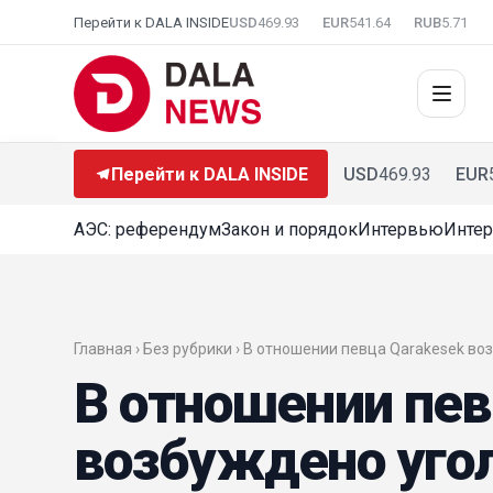
Перейти к DALA INSIDE
USD
469.93
EUR
541.64
RUB
5.71
Перейти к DALA INSIDE
USD
469.93
EUR
АЭС: референдум
Закон и порядок
Интервью
Интер
Главная › Без рубрики › В отношении певца Qarakesek в
В отношении пев
возбуждено угол