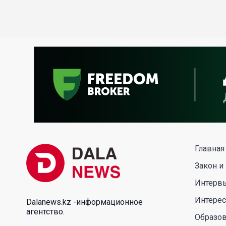
Главная
Закон и
Интерв
Интере
Dalanews.kz -информационное
агентство.
Образо