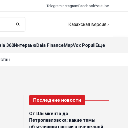
Telegram
Instagram
Facebook
Youtube
Казахская версия
›
ala 360
Интервью
Dala Finance
Мир
Vox Populi
Еще
стан
Последние новости
От Шымкента до
Петропавловска: какие темы
объединили партии в очередной