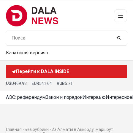
Казахская версия
›
Перейти к DALA INSIDE
USD
469.93
EUR
541.64
RUB
5.71
АЭС: референдум
Закон и порядок
Интервью
Интересное
Главная › Без рубрики › Из Алматы в Аккорду: маршрут