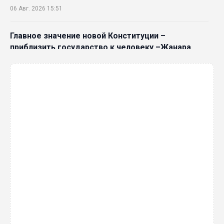
06 Авг. 2026 15:51
Главное значение новой Конституции –
приблизить государство к человеку –Жанара
Джигитекова
05 Авг. 2026 16:08
Общественные наблюдатели «ДАУЫС»
рассказали о подготовке за выборами в
Курултай
05 Авг. 2026 12:27
Новая глава для Xiaomi EV: Xiaomi представила
техническую архитектуру Xiaomi Kunlun и серию
Xiaomi SkyNomad
04 Авг. 2026 18:35