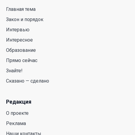
Главная тема
Курултай должен стать эффективным
механизмом учета мнения общества – эксперт
Закон и порядок
21 Июл. 2026 12:02
Интервью
Интересное
SOUEAST Summer CUP 2026 объединил семьи и
юных футболистов в Алматы
Образование
Прямо сейчас
20 Июл. 2026 11:14
Знайте!
В Шанхае прошла Всемирная конференция по
Сказано — сделано
искусственному интеллекту WAIC
18 Июл. 2026 12:23
Редакция
О проекте
Реклама
Наши контакты