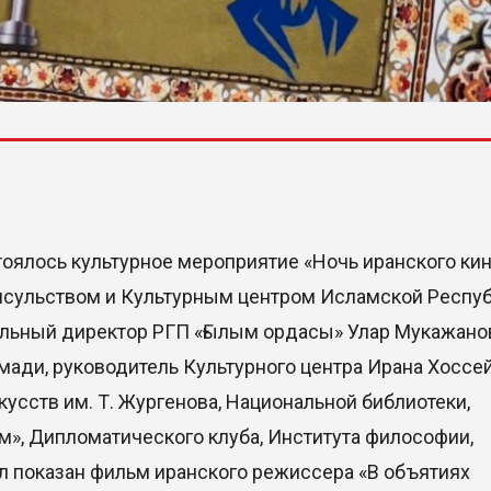
тоялось культурное мероприятие «Ночь иранского кин
онсульством и Культурным центром Исламской Респу
альный директор РГП «Ғылым ордасы» Улар Мукажано
мади, руководитель Культурного центра Ирана Хоссе
кусств им. Т. Жургенова, Национальной библиотеки,
м», Дипломатического клуба, Института философии,
ыл показан фильм иранского режиссера «В объятиях