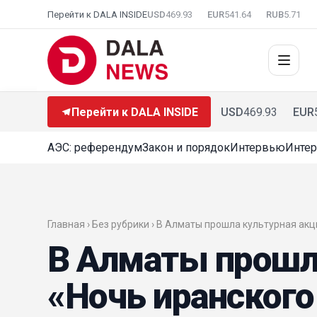
Перейти к DALA INSIDE
USD
469.93
EUR
541.64
RUB
5.71
Перейти к DALA INSIDE
USD
469.93
EUR
АЭС: референдум
Закон и порядок
Интервью
Интер
Главная › Без рубрики › В Алматы прошла культурная акц
В Алматы прошл
«Ночь иранского