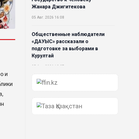
Жанара Джигитекова
05 Авг. 2026 16:08
Общественные наблюдатели
«ДАУЫС» рассказали о
подготовке за выборами в
Курултай
05 Авг. 2026 12:27
о и
Новая глава для Xiaomi EV:
блики
Xiaomi представила техническую
в,
архитектуру Xiaomi Kunlun и
йн
серию Xiaomi SkyNomad
04 Авг. 2026 18:35
В Луну врежется 12-метровый