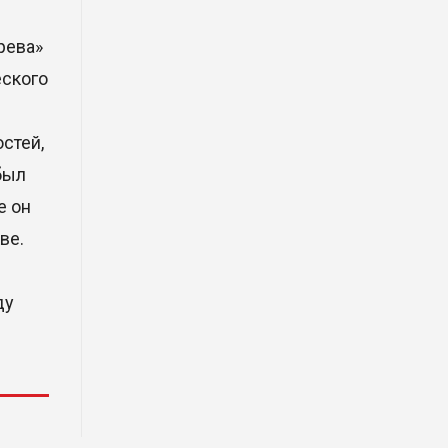
фрагмент ракеты Falcon 9:
ученые готовятся к
рева»
наблюдениям
еского
03 Авг. 2026 15:49
Димаш Кудайберген выпустил
стей,
клип с красивой хореографией
был
на народную песню
е он
31 Июл. 2026 14:11
ве.
Роботы-доставщики вышли на
улицы Астаны
ду
31 Июл. 2026 10:58
В области Абай началось
строительство индустриально-
экологического