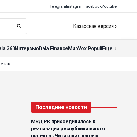
Telegram
Instagram
Facebook
Youtube
Казахская версия
›
ala 360
Интервью
Dala Finance
Мир
Vox Populi
Еще
стан
Последние новости
МВД РК присоединилось к
реализации республиканского
проекта «Читающая нация»