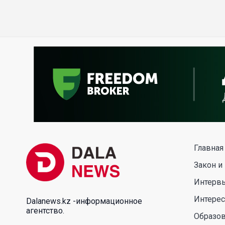
Главная
Закон и
Интерв
Интере
Dalanews.kz -информационное
агентство.
Образо