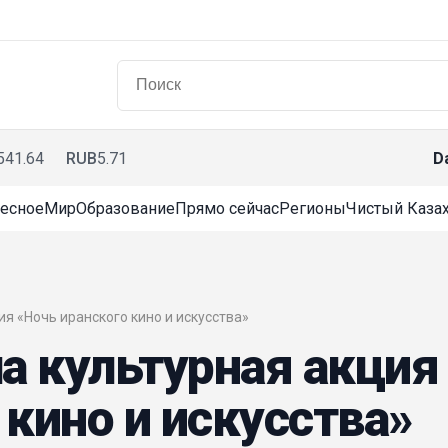
541.64
RUB
5.71
D
есное
Мир
Образование
Прямо сейчас
Регионы
Чистый Казах
ия «Ночь иранского кино и искусства»
а культурная акция
 кино и искусства»