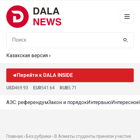
Казахская версия
›
Перейти к DALA INSIDE
USD
469.93
EUR
541.64
RUB
5.71
АЭС: референдум
Закон и порядок
Интервью
Интересное
Главная › Без рубрики › В Алматы студенты приняли участие