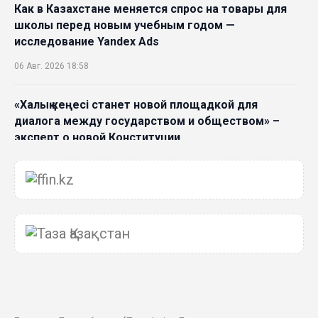
Как в Казахстане меняется спрос на товары для
школы перед новым учебным годом —
исследование Yandex Ads
06 Авг. 2026 18:58
«Халық кеңесі станет новой площадкой для
диалога между государством и обществом» –
эксперт о новой Конституции
06 Авг. 2026 15:51
Главное значение новой Конституции –
приблизить государство к человеку –Жанара
Джигитекова
05 Авг. 2026 16:08
Общественные наблюдатели «ДАУЫС»
рассказали о подготовке за выборами в