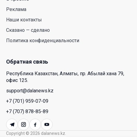
действительно легче дышать
Реклама
29 Июл. 2026 12:18
Наши контакты
HONOR расширяет стратегию бизнеса и
Сказано — сделано
переходит к развитию экосистемы устройств с
Политика конфиденциальности
искусственным интеллектом
28 Июл. 2026 10:39
Обратная связь
Новые ориентиры экономического партнерства:
Республика Казахстан, Алматы, пр. Абылай хана 79,
какие возможности открывает форум
офис 125.
Казахстана и России
support@dalanews.kz
26 Июл. 2026 12:11
+7 (701) 959-07-09
Межпартийные теледебаты выйдут в эфире
+7 (707) 878-85-89
республиканских телеканалов
23 Июл. 2026 21:15
Copyright © 2026 dalanews.kz.