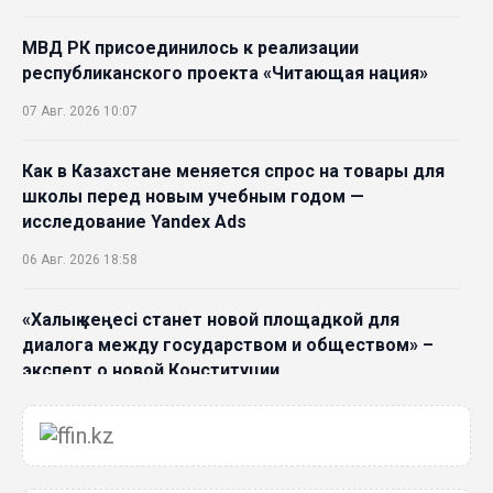
28 Июл. 2026 10:39
МВД РК присоединилось к реализации
республиканского проекта «Читающая нация»
Новые ориентиры экономического партнерства:
07 Авг. 2026 10:07
какие возможности открывает форум
Казахстана и России
Как в Казахстане меняется спрос на товары для
26 Июл. 2026 12:11
школы перед новым учебным годом —
исследование Yandex Ads
Межпартийные теледебаты выйдут в эфире
06 Авг. 2026 18:58
республиканских телеканалов
23 Июл. 2026 21:15
«Халық кеңесі станет новой площадкой для
диалога между государством и обществом» –
Казахстан сохраняет лидерство в Центральной
эксперт о новой Конституции
Азии по устойчивости инвестиционного рынка
06 Авг. 2026 15:51
23 Июл. 2026 15:39
Главное значение новой Конституции –
Полный гид: На какую поддержку от государства