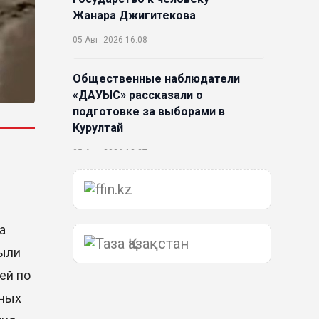
Жанара Джигитекова
05 Авг. 2026 16:08
Общественные наблюдатели
«ДАУЫС» рассказали о
подготовке за выборами в
Курултай
05 Авг. 2026 12:27
Новая глава для Xiaomi EV:
Xiaomi представила техническую
архитектуру Xiaomi Kunlun и
а
серию Xiaomi SkyNomad
были
04 Авг. 2026 18:35
ей по
ьных
В Луну врежется 12-метровый