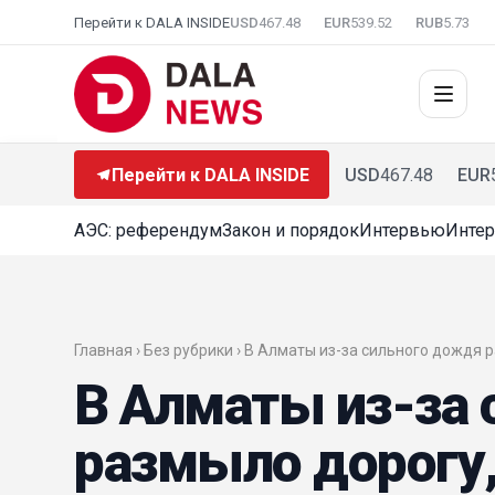
Перейти к DALA INSIDE
USD
467.48
EUR
539.52
RUB
5.73
Перейти к DALA INSIDE
USD
467.48
EUR
АЭС: референдум
Закон и порядок
Интервью
Интер
Главная › Без рубрики › В Алматы из-за сильного дожд
В Алматы из-за
размыло дорогу