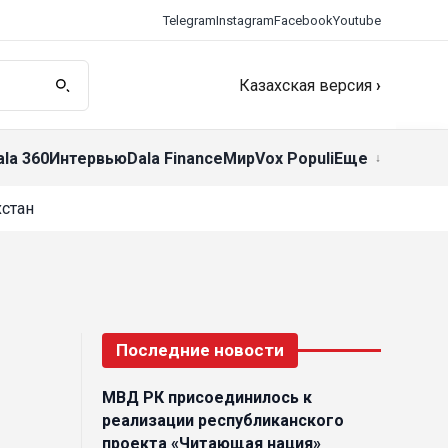
Telegram
Instagram
Facebook
Youtube
Казахская версия
›
ala 360
Интервью
Dala Finance
Мир
Vox Populi
Еще
стан
Последние новости
МВД РК присоединилось к
реализации республиканского
проекта «Читающая нация»