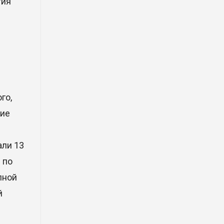
тия
фрагмент ракеты Falcon 9:
ученые готовятся к
наблюдениям
03 Авг. 2026 15:49
Димаш Кудайберген выпустил
клип с красивой хореографией
на народную песню
го,
31 Июл. 2026 14:11
вие
Роботы-доставщики вышли на
али 13
улицы Астаны
 по
31 Июл. 2026 10:58
лной
В области Абай началось
й
строительство индустриально-
экологического