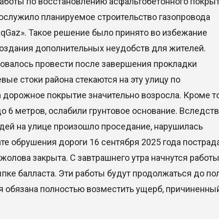
Работы по восстановлению асфальтобетонного покры
ослужило планируемое строительство газопровода
aqGaz». Такое решение было принято во избежание
создания дополнительных неудобств для жителей.
овалось провести после завершения прокладки
евые стоки района стекаются на эту улицу по
 дорожное покрытие значительно возросла. Кроме то
о 6 метров, ослабили грунтовое основание. Вследст
дей на улице произошло проседание, нарушилась
те обрушения дороги 16 сентября 2025 года пострад
жолова закрыта. С завтрашнего утра начнутся работы
ыпке балласта. Эти работы будут продолжаться до по
я обязана полностью возместить ущерб, причиненны