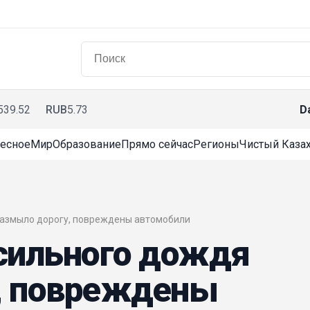
539.52
RUB
5.73
D
есное
Мир
Образование
Прямо сейчас
Регионы
Чистый Казах
я размыло дорогу, повреждены автомобили
 сильного дождя
, повреждены