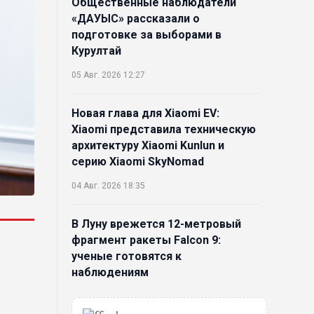
Общественные наблюдатели
бизнеса и переходит к развитию
«ДАУЫС» рассказали о
экосистемы устройств с
подготовке за выборами в
искусственным интеллектом
Курултай
28 Июл. 2026 10:39
05 Авг. 2026 12:27
Новые ориентиры
Новая глава для Xiaomi EV:
экономического партнерства:
Xiaomi представила техническую
какие возможности открывает
архитектуру Xiaomi Kunlun и
форум Казахстана и России
серию Xiaomi SkyNomad
26 Июл. 2026 12:11
04 Авг. 2026 18:35
Межпартийные теледебаты
В Луну врежется 12-метровый
выйдут в эфире республиканских
фрагмент ракеты Falcon 9:
телеканалов
ученые готовятся к
23 Июл. 2026 21:15
наблюдениям
03 Авг. 2026 15:49
Казахстан сохраняет лидерство