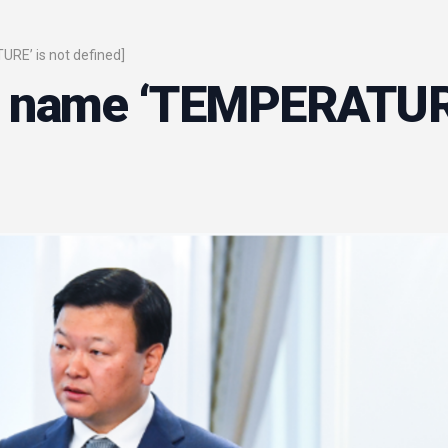
URE’ is not defined]
or: name ‘TEMPERATU