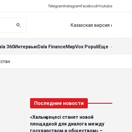
Telegram
Instagram
Facebook
Youtube
Казахская версия
›
ala 360
Интервью
Dala Finance
Мир
Vox Populi
Еще
стан
Последние новости
«Халық кеңесі станет новой
площадкой для диалога между
государством и обществом» –