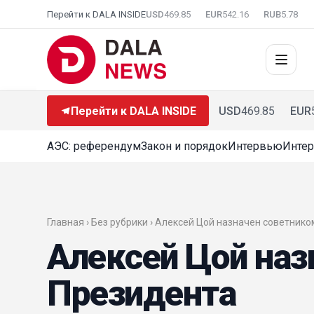
Перейти к DALA INSIDE
USD
469.85
EUR
542.16
RUB
5.78
Перейти к DALA INSIDE
USD
469.85
EUR
АЭС: референдум
Закон и порядок
Интервью
Интер
Главная › Без рубрики › Алексей Цой назначен советник
Алексей Цой наз
Президента