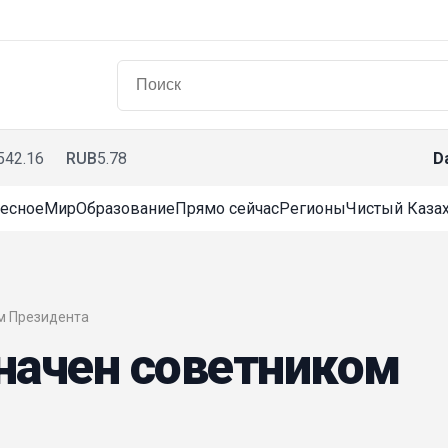
542.16
RUB
5.78
D
есное
Мир
Образование
Прямо сейчас
Регионы
Чистый Казах
ом Президента
начен советником