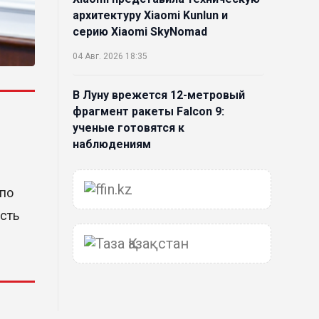
архитектуру Xiaomi Kunlun и
серию Xiaomi SkyNomad
04 Авг. 2026 18:35
В Луну врежется 12-метровый
фрагмент ракеты Falcon 9:
ученые готовятся к
наблюдениям
03 Авг. 2026 15:49
 по
Димаш Кудайберген выпустил
сть
клип с красивой хореографией
на народную песню
31 Июл. 2026 14:11
Роботы-доставщики вышли на