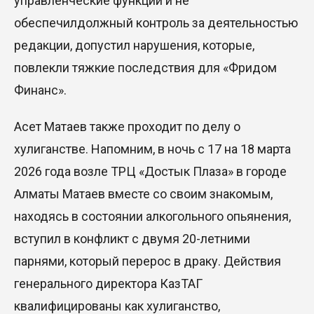
управленческие функции и не
обеспечи
л
должный контроль за деятельностью
редакции, допустил нарушения, которые,
повлекли тяжкие последствия для «Фридом
Финанс».
Асет
Матаев
также
проходит по делу о
хулиганстве
.
Напомним
, в ночь с 17 на 18 марта
2026 года возле ТРЦ «Достык Плаза» в городе
Алматы
Матаев
вместе со своим знакомым
,
находясь в состоянии алкогольного опьянения,
вступил в конфликт с
двумя
20-летними
парнями
,
который
перерос в драку
. Действия
генерального директора КазТАГ
квалифицированы как хулиганство,