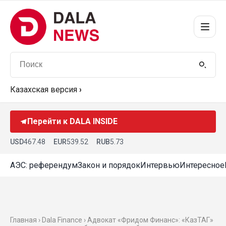
Казахская версия
›
Перейти к DALA INSIDE
USD
467.48
EUR
539.52
RUB
5.73
АЭС: референдум
Закон и порядок
Интервью
Интересное
Главная ›
Dala Finance
› Адвокат «Фридом Финанс»: «КазТАГ»