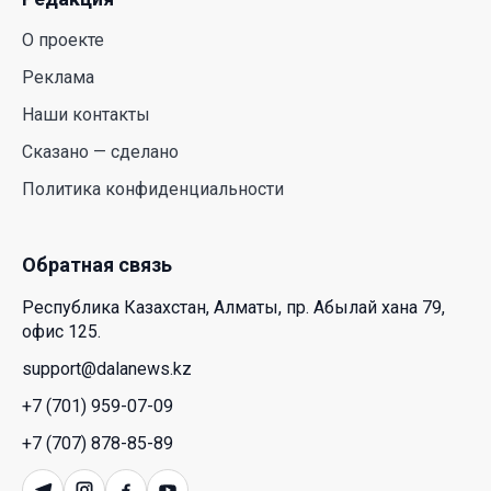
Курултай должен стать эффективным
механизмом учета мнения общества – эксперт
21 Июл. 2026 12:02
SOUEAST Summer CUP 2026 объединил семьи и
юных футболистов в Алматы
20 Июл. 2026 11:14
В Шанхае прошла Всемирная конференция по
искусственному интеллекту WAIC
18 Июл. 2026 12:23