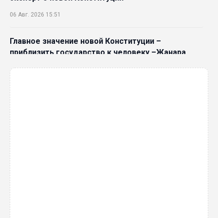
06 Авг. 2026 15:51
Главное значение новой Конституции –
приблизить государство к человеку –Жанара
Джигитекова
05 Авг. 2026 16:08
Общественные наблюдатели «ДАУЫС»
рассказали о подготовке за выборами в
Курултай
05 Авг. 2026 12:27
Новая глава для Xiaomi EV: Xiaomi представила
техническую архитектуру Xiaomi Kunlun и серию
Xiaomi SkyNomad
04 Авг. 2026 18:35