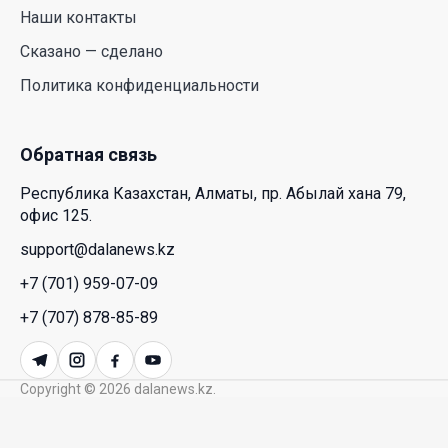
Казахстана и России
Наши контакты
26 Июл. 2026 12:11
Сказано — сделано
Политика конфиденциальности
Межпартийные теледебаты выйдут в эфире
республиканских телеканалов
23 Июл. 2026 21:15
Обратная связь
Республика Казахстан, Алматы, пр. Абылай хана 79,
Казахстан сохраняет лидерство в Центральной
офис 125.
Азии по устойчивости инвестиционного рынка
support@dalanews.kz
23 Июл. 2026 15:39
+7 (701) 959-07-09
Полный гид: На какую поддержку от государства
+7 (707) 878-85-89
может рассчитывать многодетная семья в
Казахстане
Copyright © 2026 dalanews.kz.
23 Июл. 2026 12:48