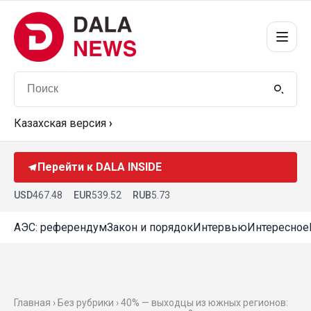
Казахская версия
›
Перейти к DALA INSIDE
USD
467.48
EUR
539.52
RUB
5.73
АЭС: референдум
Закон и порядок
Интервью
Интересное
Главная › Без рубрики › 40% — выходцы из южных регионов: