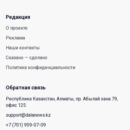
30 Июл. 2026 14:05
Редакция
Июль и август — непростое время для
аллергиков. Как создать дома пространство, где
О проекте
действительно легче дышать
Реклама
29 Июл. 2026 12:18
Наши контакты
HONOR расширяет стратегию бизнеса и
Сказано — сделано
переходит к развитию экосистемы устройств с
Политика конфиденциальности
искусственным интеллектом
28 Июл. 2026 10:39
Обратная связь
Новые ориентиры экономического партнерства:
Республика Казахстан, Алматы, пр. Абылай хана 79,
какие возможности открывает форум
офис 125.
Казахстана и России
support@dalanews.kz
26 Июл. 2026 12:11
+7 (701) 959-07-09