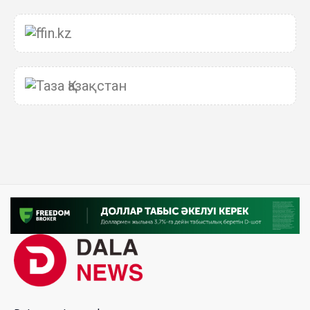
06 Авг. 2026 15:51
Главное значение новой Конституции –
приблизить государство к человеку –Жанара
Джигитекова
05 Авг. 2026 16:08
Общественные наблюдатели «ДАУЫС»
рассказали о подготовке за выборами в
Курултай
05 Авг. 2026 12:27
Новая глава для Xiaomi EV: Xiaomi представила
техническую архитектуру Xiaomi Kunlun и серию
Xiaomi SkyNomad
04 Авг. 2026 18:35