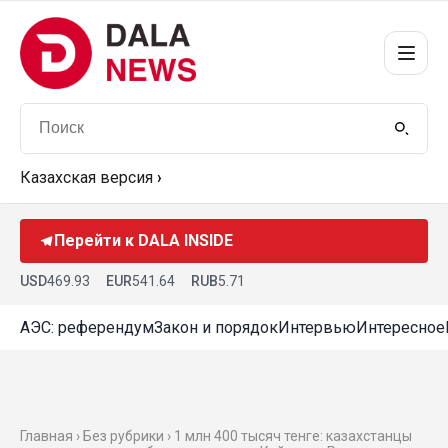
Казахская версия
›
Перейти к DALA INSIDE
USD
469.93
EUR
541.64
RUB
5.71
АЭС: референдум
Закон и порядок
Интервью
Интересное
Главная › Без рубрики › 1 млн 400 тысяч тенге: казахстанцы