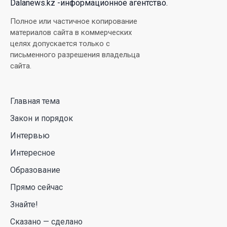
Dalanews.kz -информационное агентство.
В Луну врежется 12-метровый фрагмент ракеты
Полное или частичное копирование
Falcon 9: ученые готовятся к наблюдениям
материалов сайта в коммерческих
целях допускается только с
03 Авг. 2026 15:49
письменного разрешения владельца
сайта.
Димаш Кудайберген выпустил клип с красивой
хореографией на народную песню
Главная тема
31 Июл. 2026 14:11
Закон и порядок
Роботы-доставщики вышли на улицы Астаны
Интервью
31 Июл. 2026 10:58
Интересное
Образование
В области Абай началось строительство
Прямо сейчас
индустриально-экологического
деревообрабатывающего парка полного цикла
Знайте!
«EcoForest»
Сказано — сделано