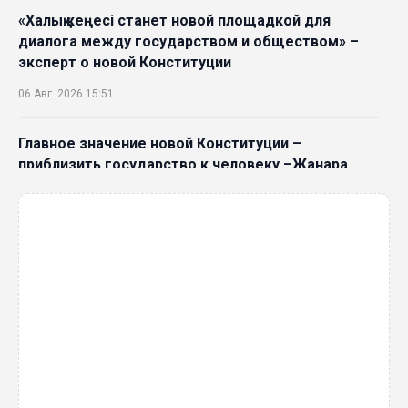
«Халық кеңесі станет новой площадкой для
диалога между государством и обществом» –
эксперт о новой Конституции
06 Авг. 2026 15:51
Главное значение новой Конституции –
приблизить государство к человеку –Жанара
Джигитекова
05 Авг. 2026 16:08
Общественные наблюдатели «ДАУЫС»
рассказали о подготовке за выборами в
Курултай
05 Авг. 2026 12:27
Новая глава для Xiaomi EV: Xiaomi представила