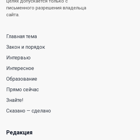
Аида Балаева высказалась о важности развития
посмертного донорства в Казахстане
22 Июл. 2026 14:39
Курултай должен стать эффективным
механизмом учета мнения общества – эксперт
21 Июл. 2026 12:02
SOUEAST Summer CUP 2026 объединил семьи и
юных футболистов в Алматы
20 Июл. 2026 11:14
В Шанхае прошла Всемирная конференция по
искусственному интеллекту WAIC
18 Июл. 2026 12:23