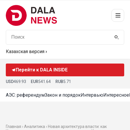
Казахская версия
›
Перейти к DALA INSIDE
USD
469.93
EUR
541.64
RUB
5.71
АЭС: референдум
Закон и порядок
Интервью
Интересное
Главная ›
Аналитика
› Новая архитектура власти: как