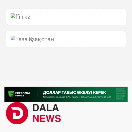
Джигитекова
05 Авг. 2026 16:08
Общественные наблюдатели «ДАУЫС»
рассказали о подготовке за выборами в
Курултай
05 Авг. 2026 12:27
Новая глава для Xiaomi EV: Xiaomi представила
техническую архитектуру Xiaomi Kunlun и серию
Xiaomi SkyNomad
04 Авг. 2026 18:35
В Луну врежется 12-метровый фрагмент ракеты
Falcon 9: ученые готовятся к наблюдениям
03 Авг. 2026 15:49