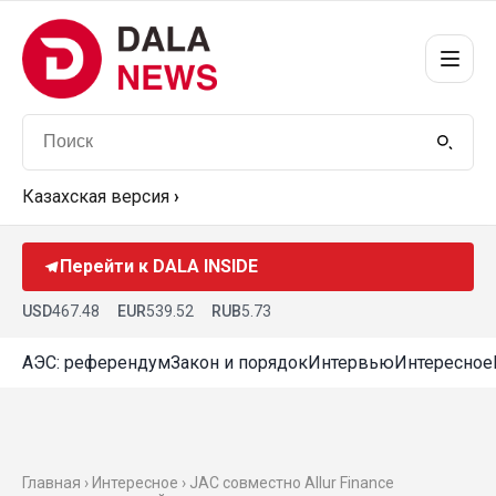
Казахская версия
›
Перейти к DALA INSIDE
USD
467.48
EUR
539.52
RUB
5.73
АЭС: референдум
Закон и порядок
Интервью
Интересное
Главная ›
Интересное
› JAC совместно Allur Finance