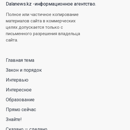
Dalanews.kz -информационное агентство.
Димаш Кудайберген выпустил клип с красивой
Полное или частичное копирование
хореографией на народную песню
материалов сайта в коммерческих
целях допускается только с
31 Июл. 2026 14:11
письменного разрешения владельца
сайта.
Роботы-доставщики вышли на улицы Астаны
31 Июл. 2026 10:58
Главная тема
Закон и порядок
В области Абай началось строительство
индустриально-экологического
Интервью
деревообрабатывающего парка полного цикла
Интересное
«EcoForest»
Образование
30 Июл. 2026 14:05
Прямо сейчас
Июль и август — непростое время для
Знайте!
аллергиков. Как создать дома пространство, где
Сказано — сделано