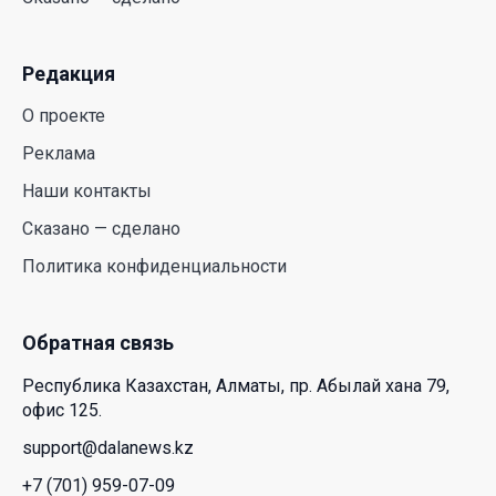
действительно легче дышать
29 Июл. 2026 12:18
Редакция
HONOR расширяет стратегию бизнеса и
О проекте
переходит к развитию экосистемы устройств с
искусственным интеллектом
Реклама
28 Июл. 2026 10:39
Наши контакты
Сказано — сделано
Новые ориентиры экономического партнерства:
Политика конфиденциальности
какие возможности открывает форум
Казахстана и России
26 Июл. 2026 12:11
Обратная связь
Республика Казахстан, Алматы, пр. Абылай хана 79,
Межпартийные теледебаты выйдут в эфире
офис 125.
республиканских телеканалов
support@dalanews.kz
23 Июл. 2026 21:15
+7 (701) 959-07-09