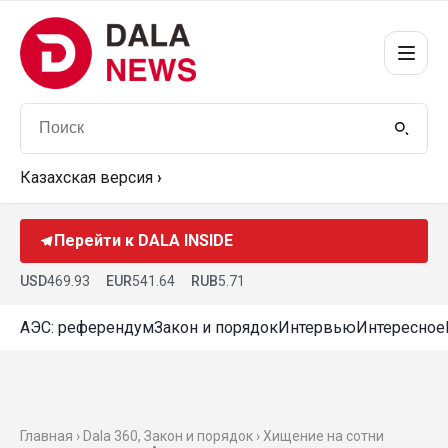
Казахская версия
›
Перейти к DALA INSIDE
USD
469.93
EUR
541.64
RUB
5.71
АЭС: референдум
Закон и порядок
Интервью
Интересное
Главная ›
Dala 360
,
Закон и порядок
› Хищение на сотни