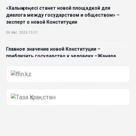
«Халық кеңесі станет новой площадкой для
диалога между государством и обществом» –
эксперт о новой Конституции
06 Авг. 2026 15:51
Главное значение новой Конституции –
приблизить государство к человеку –Жанара
Джигитекова
05 Авг. 2026 16:08
Общественные наблюдатели «ДАУЫС»
рассказали о подготовке за выборами в
Курултай
05 Авг. 2026 12:27
Новая глава для Xiaomi EV: Xiaomi представила