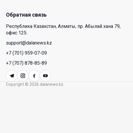
Казахстана и России
26 Июл. 2026 12:11
Обратная связь
Республика Казахстан, Алматы, пр. Абылай хана 79,
Межпартийные теледебаты выйдут в эфире
офис 125.
республиканских телеканалов
support@dalanews.kz
23 Июл. 2026 21:15
+7 (701) 959-07-09
Казахстан сохраняет лидерство в Центральной
+7 (707) 878-85-89
Азии по устойчивости инвестиционного рынка
23 Июл. 2026 15:39
Copyright © 2026 dalanews.kz.
Полный гид: На какую поддержку от государства
может рассчитывать многодетная семья в
Казахстане
23 Июл. 2026 12:48