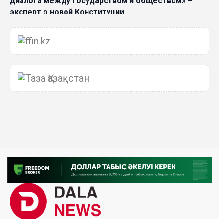
диалога между государством и обществом» –
эксперт о новой Конституции
06 Авг. 2026 15:51
Главное значение новой Конституции –
приблизить государство к человеку –Жанара
Джигитекова
05 Авг. 2026 16:08
Общественные наблюдатели «ДАУЫС»
рассказали о подготовке за выборами в
Курултай
05 Авг. 2026 12:27
Новая глава для Xiaomi EV: Xiaomi представила
техническую архитектуру Xiaomi Kunlun и серию
Xiaomi SkyNomad