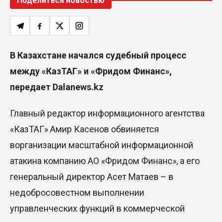
Поделиться новостью
В Казахстане начался судебный процесс
между «
КазТАГ
» и «
Фридом
Финанс
»,
передает Dalanews.kz
Главный редактор
информационного агентства
«
КазТАГ
»
Амир
Касенов
обвиняется
в
организации
масштабной информационной
атаки
на
компанию АО «
Фридом
Финанс
», а его
генеральный директор
Асет
Матаев
– в
недобросовестном выполнении
управленческих функций в коммерческой