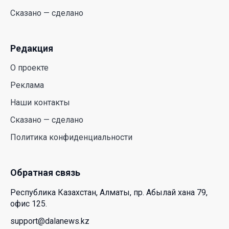
«EcoForest»
Сказано — сделано
30 Июл. 2026 14:05
Редакция
Июль и август — непростое время для
аллергиков. Как создать дома пространство, где
О проекте
действительно легче дышать
Реклама
29 Июл. 2026 12:18
Наши контакты
HONOR расширяет стратегию бизнеса и
Сказано — сделано
переходит к развитию экосистемы устройств с
Политика конфиденциальности
искусственным интеллектом
28 Июл. 2026 10:39
Обратная связь
Новые ориентиры экономического партнерства:
Республика Казахстан, Алматы, пр. Абылай хана 79,
какие возможности открывает форум
офис 125.
Казахстана и России
support@dalanews.kz
26 Июл. 2026 12:11