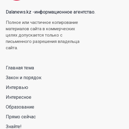
04 Авг. 2026 18:35
Dalanews.kz -информационное агентство.
В Луну врежется 12-метровый фрагмент ракеты
Полное или частичное копирование
Falcon 9: ученые готовятся к наблюдениям
материалов сайта в коммерческих
целях допускается только с
03 Авг. 2026 15:49
письменного разрешения владельца
сайта.
Димаш Кудайберген выпустил клип с красивой
хореографией на народную песню
Главная тема
31 Июл. 2026 14:11
Закон и порядок
Роботы-доставщики вышли на улицы Астаны
Интервью
31 Июл. 2026 10:58
Интересное
Образование
В области Абай началось строительство
Прямо сейчас
индустриально-экологического
деревообрабатывающего парка полного цикла
Знайте!