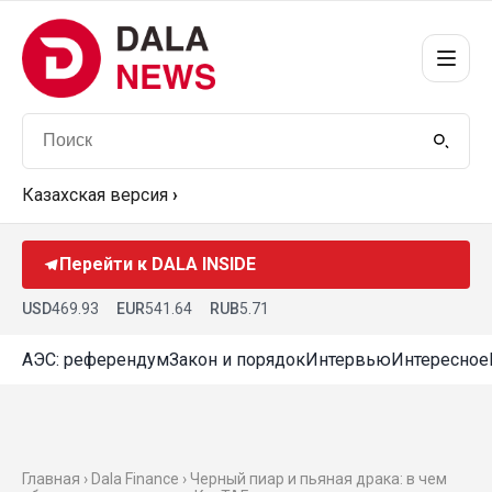
Казахская версия
›
Перейти к DALA INSIDE
USD
469.93
EUR
541.64
RUB
5.71
АЭС: референдум
Закон и порядок
Интервью
Интересное
Главная ›
Dala Finance
› Черный пиар и пьяная драка: в чем