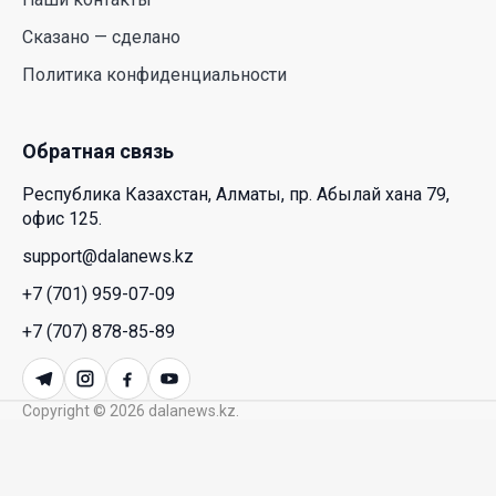
HONOR расширяет стратегию бизнеса и
Сказано — сделано
переходит к развитию экосистемы устройств с
Политика конфиденциальности
искусственным интеллектом
28 Июл. 2026 10:39
Обратная связь
Новые ориентиры экономического партнерства:
Республика Казахстан, Алматы, пр. Абылай хана 79,
какие возможности открывает форум
офис 125.
Казахстана и России
support@dalanews.kz
26 Июл. 2026 12:11
+7 (701) 959-07-09
Межпартийные теледебаты выйдут в эфире
+7 (707) 878-85-89
республиканских телеканалов
23 Июл. 2026 21:15
Copyright © 2026 dalanews.kz.
Казахстан сохраняет лидерство в Центральной
Азии по устойчивости инвестиционного рынка