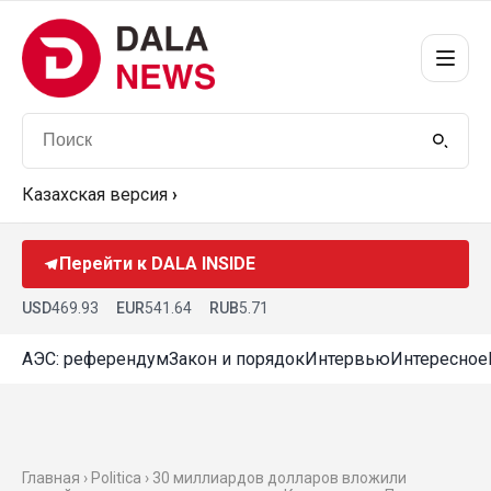
Казахская версия
›
Перейти к DALA INSIDE
USD
469.93
EUR
541.64
RUB
5.71
АЭС: референдум
Закон и порядок
Интервью
Интересное
Главная ›
Politica
› 30 миллиардов долларов вложили