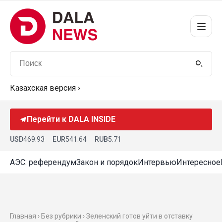
Казахская версия
›
Перейти к DALA INSIDE
USD
469.93
EUR
541.64
RUB
5.71
АЭС: референдум
Закон и порядок
Интервью
Интересное
Главная › Без рубрики › Зеленский готов уйти в отставку