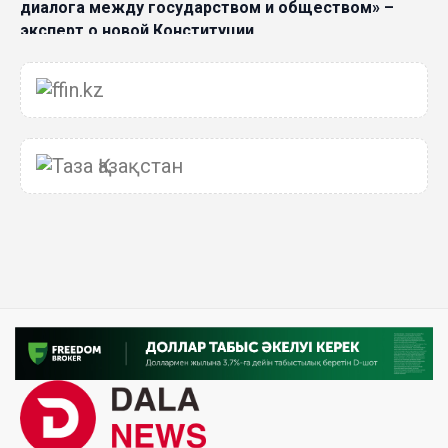
диалога между государством и обществом» –
эксперт о новой Конституции
06 Авг. 2026 15:51
Главное значение новой Конституции –
приблизить государство к человеку –Жанара
Джигитекова
05 Авг. 2026 16:08
Общественные наблюдатели «ДАУЫС»
рассказали о подготовке за выборами в
Курултай
05 Авг. 2026 12:27
Новая глава для Xiaomi EV: Xiaomi представила
техническую архитектуру Xiaomi Kunlun и серию
Xiaomi SkyNomad