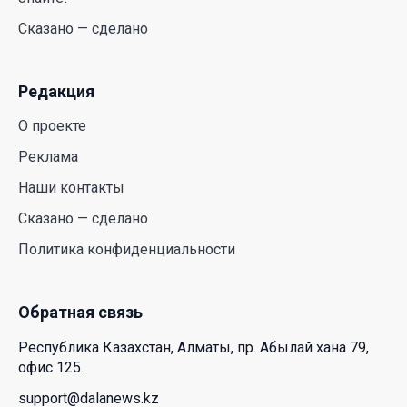
«EcoForest»
Сказано — сделано
30 Июл. 2026 14:05
Редакция
Июль и август — непростое время для
аллергиков. Как создать дома пространство, где
О проекте
действительно легче дышать
Реклама
29 Июл. 2026 12:18
Наши контакты
HONOR расширяет стратегию бизнеса и
Сказано — сделано
переходит к развитию экосистемы устройств с
Политика конфиденциальности
искусственным интеллектом
28 Июл. 2026 10:39
Обратная связь
Новые ориентиры экономического партнерства:
Республика Казахстан, Алматы, пр. Абылай хана 79,
какие возможности открывает форум
офис 125.
Казахстана и России
support@dalanews.kz