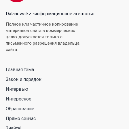
04 Авг. 2026 18:35
Dalanews.kz -информационное агентство.
В Луну врежется 12-метровый фрагмент ракеты
Полное или частичное копирование
Falcon 9: ученые готовятся к наблюдениям
материалов сайта в коммерческих
целях допускается только с
03 Авг. 2026 15:49
письменного разрешения владельца
сайта.
Димаш Кудайберген выпустил клип с красивой
хореографией на народную песню
Главная тема
31 Июл. 2026 14:11
Закон и порядок
Роботы-доставщики вышли на улицы Астаны
Интервью
31 Июл. 2026 10:58
Интересное
Образование
В области Абай началось строительство
Прямо сейчас
индустриально-экологического
деревообрабатывающего парка полного цикла
Знайте!