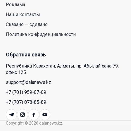
Реклама
29 Июл. 2026 12:18
Наши контакты
HONOR расширяет стратегию бизнеса и
Сказано — сделано
переходит к развитию экосистемы устройств с
Политика конфиденциальности
искусственным интеллектом
28 Июл. 2026 10:39
Обратная связь
Новые ориентиры экономического партнерства:
Республика Казахстан, Алматы, пр. Абылай хана 79,
какие возможности открывает форум
офис 125.
Казахстана и России
support@dalanews.kz
26 Июл. 2026 12:11
+7 (701) 959-07-09
Межпартийные теледебаты выйдут в эфире
+7 (707) 878-85-89
республиканских телеканалов
23 Июл. 2026 21:15
Copyright © 2026 dalanews.kz.