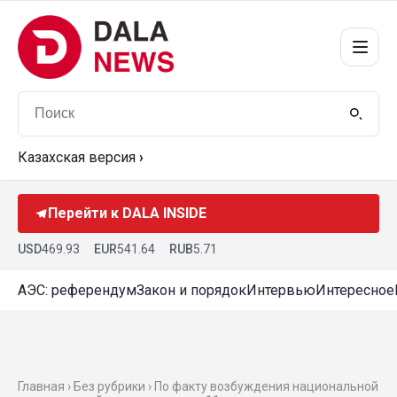
Казахская версия
›
Перейти к DALA INSIDE
USD
469.93
EUR
541.64
RUB
5.71
АЭС: референдум
Закон и порядок
Интервью
Интересное
Главная › Без рубрики › По факту возбуждения национальной