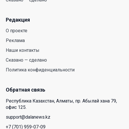
30 Июл. 2026 14:05
Редакция
Июль и август — непростое время для
аллергиков. Как создать дома пространство, где
О проекте
действительно легче дышать
Реклама
29 Июл. 2026 12:18
Наши контакты
HONOR расширяет стратегию бизнеса и
Сказано — сделано
переходит к развитию экосистемы устройств с
Политика конфиденциальности
искусственным интеллектом
28 Июл. 2026 10:39
Обратная связь
Новые ориентиры экономического партнерства:
Республика Казахстан, Алматы, пр. Абылай хана 79,
какие возможности открывает форум
офис 125.
Казахстана и России
support@dalanews.kz
26 Июл. 2026 12:11
+7 (701) 959-07-09