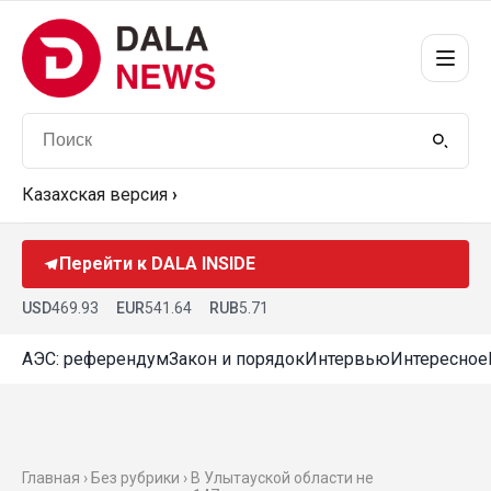
Казахская версия
›
Перейти к DALA INSIDE
USD
469.93
EUR
541.64
RUB
5.71
АЭС: референдум
Закон и порядок
Интервью
Интересное
Главная › Без рубрики › В Улытауской области не