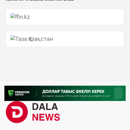
06 Авг. 2026 15:51
Главное значение новой Конституции –
приблизить государство к человеку –Жанара
Джигитекова
05 Авг. 2026 16:08
Общественные наблюдатели «ДАУЫС»
рассказали о подготовке за выборами в
Курултай
05 Авг. 2026 12:27
Новая глава для Xiaomi EV: Xiaomi представила
техническую архитектуру Xiaomi Kunlun и серию
Xiaomi SkyNomad
04 Авг. 2026 18:35