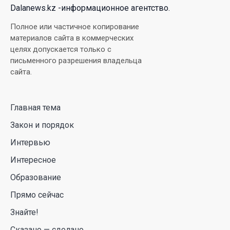
Dalanews.kz -информационное агентство.
В Луну врежется 12-метровый фрагмент ракеты
Полное или частичное копирование
Falcon 9: ученые готовятся к наблюдениям
материалов сайта в коммерческих
целях допускается только с
03 Авг. 2026 15:49
письменного разрешения владельца
сайта.
Димаш Кудайберген выпустил клип с красивой
хореографией на народную песню
Главная тема
31 Июл. 2026 14:11
Закон и порядок
Роботы-доставщики вышли на улицы Астаны
Интервью
31 Июл. 2026 10:58
Интересное
Образование
В области Абай началось строительство
Прямо сейчас
индустриально-экологического
деревообрабатывающего парка полного цикла
Знайте!
«EcoForest»
Сказано — сделано