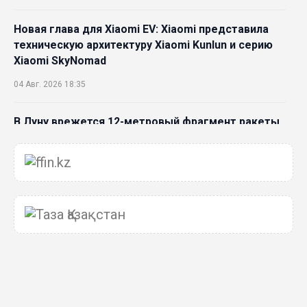
Новая глава для Xiaomi EV: Xiaomi представила
техническую архитектуру Xiaomi Kunlun и серию
Xiaomi SkyNomad
04 Авг. 2026 18:35
В Луну врежется 12-метровый фрагмент ракеты
Falcon 9: ученые готовятся к наблюдениям
03 Авг. 2026 15:49
Димаш Кудайберген выпустил клип с красивой
хореографией на народную песню
31 Июл. 2026 14:11
Роботы-доставщики вышли на улицы Астаны
31 Июл. 2026 10:58