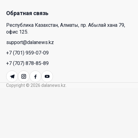
23 Июл. 2026 12:48
Обратная связь
Аида Балаева высказалась о важности развития
Республика Казахстан, Алматы, пр. Абылай хана 79,
посмертного донорства в Казахстане
офис 125.
22 Июл. 2026 14:39
support@dalanews.kz
+7 (701) 959-07-09
Курултай должен стать эффективным
механизмом учета мнения общества – эксперт
+7 (707) 878-85-89
21 Июл. 2026 12:02
Copyright © 2026 dalanews.kz.
SOUEAST Summer CUP 2026 объединил семьи и
юных футболистов в Алматы
20 Июл. 2026 11:14
В Шанхае прошла Всемирная конференция по
искусственному интеллекту WAIC