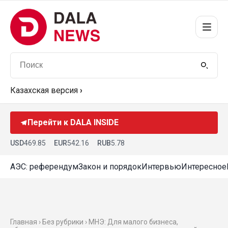
Казахская версия
›
Перейти к DALA INSIDE
USD
469.85
EUR
542.16
RUB
5.78
АЭС: референдум
Закон и порядок
Интервью
Интересное
Главная › Без рубрики › МНЭ: Для малого бизнеса,