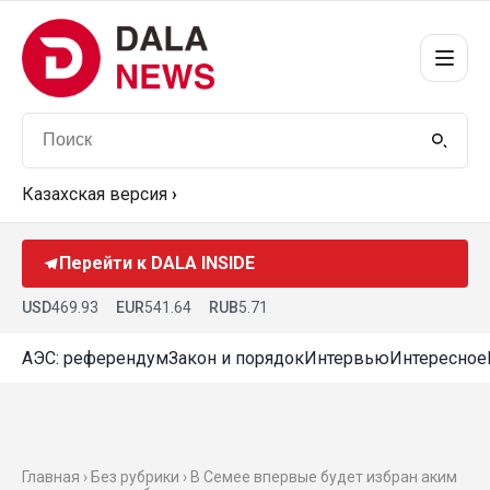
Казахская версия
›
Перейти к DALA INSIDE
USD
469.93
EUR
541.64
RUB
5.71
АЭС: референдум
Закон и порядок
Интервью
Интересное
Главная › Без рубрики › В Семее впервые будет избран аким