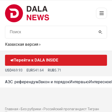
Казахская версия
›
Перейти к DALA INSIDE
USD
469.93
EUR
541.64
RUB
5.71
АЭС: референдум
Закон и порядок
Интервью
Интересное
Главная › Без рубрики › Российский пропагандист Тигран