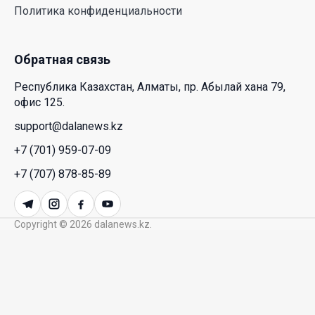
Политика конфиденциальности
искусственным интеллектом
28 Июл. 2026 10:39
Обратная связь
Новые ориентиры экономического партнерства:
Республика Казахстан, Алматы, пр. Абылай хана 79,
какие возможности открывает форум
офис 125.
Казахстана и России
support@dalanews.kz
26 Июл. 2026 12:11
+7 (701) 959-07-09
Межпартийные теледебаты выйдут в эфире
+7 (707) 878-85-89
республиканских телеканалов
23 Июл. 2026 21:15
Copyright © 2026 dalanews.kz.
Казахстан сохраняет лидерство в Центральной
Азии по устойчивости инвестиционного рынка
23 Июл. 2026 15:39