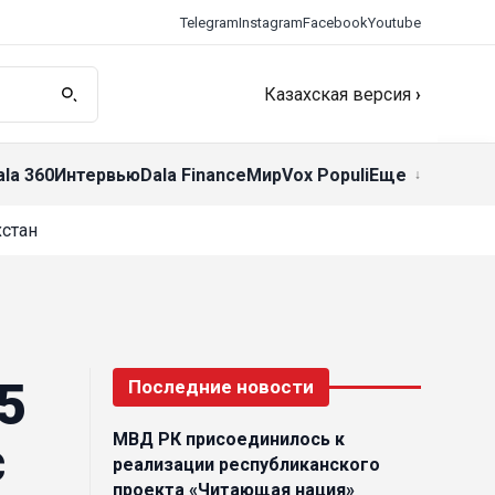
Telegram
Instagram
Facebook
Youtube
Казахская версия
›
ala 360
Интервью
Dala Finance
Мир
Vox Populi
Еще
стан
5
Последние новости
МВД РК присоединилось к
с
реализации республиканского
проекта «Читающая нация»