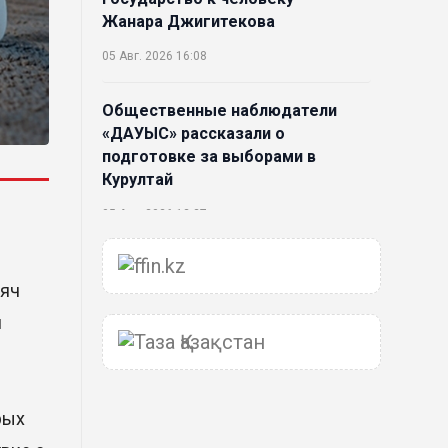
Жанара Джигитекова
05 Авг. 2026 16:08
Общественные наблюдатели
«ДАУЫС» рассказали о
подготовке за выборами в
Курултай
05 Авг. 2026 12:27
Новая глава для Xiaomi EV:
сяч
Xiaomi представила техническую
архитектуру Xiaomi Kunlun и
й
серию Xiaomi SkyNomad
04 Авг. 2026 18:35
рых
В Луну врежется 12-метровый