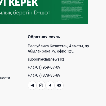
деревообрабатывающего парка
полного цикла «EcoForest»
30 Июл. 2026 14:05
Июль и август — непростое
время для аллергиков. Как
Обратная связь
создать дома пространство, где
действительно легче дышать
Республика Казахстан, Алматы, пр.
Абылай хана 79, офис 125.
29 Июл. 2026 12:18
support@dalanews.kz
HONOR расширяет стратегию
+7 (701) 959-07-09
бизнеса и переходит к развитию
+7 (707) 878-85-89
экосистемы устройств с
ности
искусственным интеллектом
28 Июл. 2026 10:39
Новые ориентиры