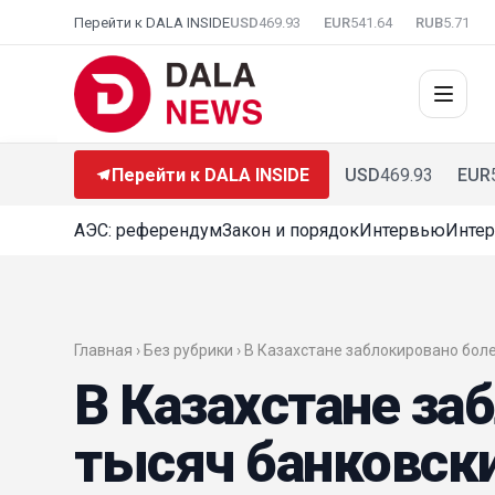
Перейти к DALA INSIDE
USD
469.93
EUR
541.64
RUB
5.71
Перейти к DALA INSIDE
USD
469.93
EUR
АЭС: референдум
Закон и порядок
Интервью
Интер
Главная › Без рубрики › В Казахстане заблокировано бол
В Казахстане за
тысяч банковски