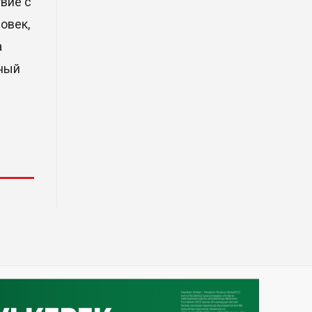
вие с
фрагмент ракеты Falcon 9:
ученые готовятся к
овек,
наблюдениям
а
03 Авг. 2026 15:49
ьный
Димаш Кудайберген выпустил
клип с красивой хореографией
на народную песню
31 Июл. 2026 14:11
Роботы-доставщики вышли на
улицы Астаны
31 Июл. 2026 10:58
В области Абай началось
строительство индустриально-
экологического