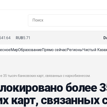
541.64
RUB
5.71
D
есное
Мир
Образование
Прямо сейчас
Регионы
Чистый Казах
ее 35 тысяч банковских карт, связанных с наркобизнесом.
блокировано более 3
х карт, связанных 