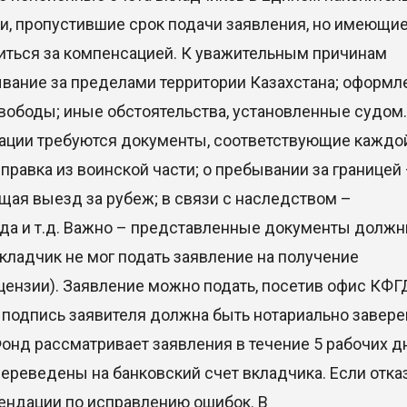
, пропустившие срок подачи заявления, но имеющие
иться за компенсацией. К уважительным причинам
ывание за пределами территории Казахстана; оформл
вободы; иные обстоятельства, установленные судом
ации требуются документы, соответствующие каждо
равка из воинской части; о пребывании за границей
щая выезд за рубеж; в связи с наследством –
уда и т.д. Важно – представленные документы долж
кладчик не мог подать заявление на получение
цензии). Заявление можно подать, посетив офис КФГ
е подпись заявителя должна быть нотариально заверен
онд рассматривает заявления в течение 5 рабочих д
ереведены на банковский счет вкладчика. Если отка
ендации по исправлению ошибок. В