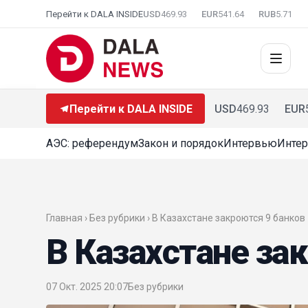
Перейти к DALA INSIDE
USD
469.93
EUR
541.64
RUB
5.71
Перейти к DALA INSIDE
USD
469.93
EUR
АЭС: референдум
Закон и порядок
Интервью
Интер
Главная › Без рубрики › В Казахстане закроются 9 банков
В Казахстане за
07 Окт. 2025 20:07
Без рубрики