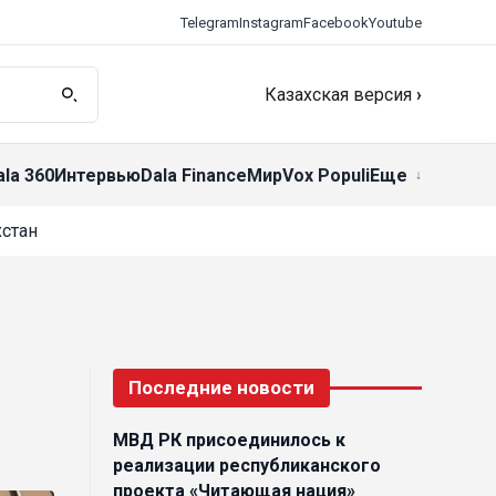
Telegram
Instagram
Facebook
Youtube
Казахская версия
›
ala 360
Интервью
Dala Finance
Мир
Vox Populi
Еще
стан
Последние новости
МВД РК присоединилось к
реализации республиканского
проекта «Читающая нация»