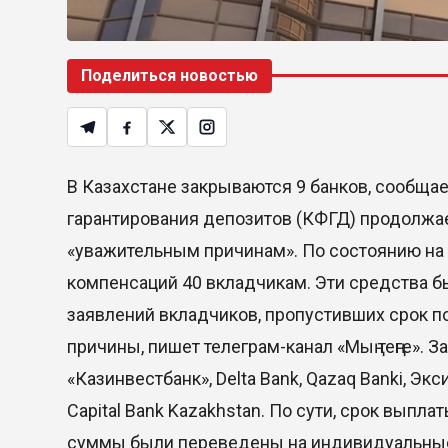
Поделиться новостью
В Казахстане закрываются 9 банков, сообщае
гарантирования депозитов (КФГД) продолжае
«уважительным причинам». По состоянию на 1
компенсаций 40 вкладчикам. Эти средства 
заявлений вкладчиков, пропустивших срок 
причины, пишет телеграм-канал «Мың теңге». 
«Казинвестбанк», Delta Bank, Qazaq Banki, Экси
Capital Bank Kazakhstan. По сути, срок вып
суммы были переведены на индивидуальные