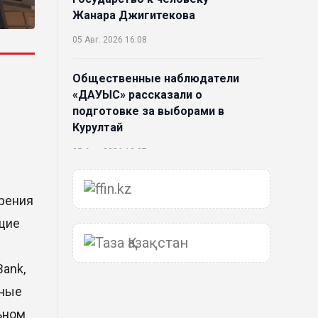
Жанара Джигитекова
05 Авг. 2026 16:08
Общественные наблюдатели
«ДАУЫС» рассказали о
подготовке за выборами в
Курултай
05 Авг. 2026 12:27
Новая глава для Xiaomi EV:
рения
Xiaomi представила техническую
щие
архитектуру Xiaomi Kunlun и
серию Xiaomi SkyNomad
04 Авг. 2026 18:35
Bank,
нные
В Луну врежется 12-метровый
ьном