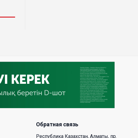
деревообрабатывающего парка
полного цикла «EcoForest»
30 Июл. 2026 14:05
Июль и август — непростое
время для аллергиков. Как
создать дома пространство, где
действительно легче дышать
29 Июл. 2026 12:18
HONOR расширяет стратегию
бизнеса и переходит к развитию
экосистемы устройств с
искусственным интеллектом
28 Июл. 2026 10:39
Обратная связь
Новые ориентиры
Республика Казахстан, Алматы, пр.