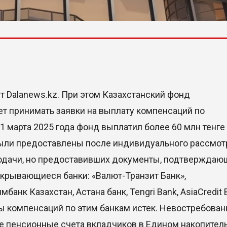
т Dalanews.kz. При этом Казахстанский фонд
т принимать заявки на выплату компенсаций по
 марта 2025 года фонд выплатил более 60 млн тенге
были предоставлены после индивидуального рассмот
подачи, но предоставивших документы, подтверждаю
Закрывающиеся банки: «Валют-Транзит Банк»,
мбанк Казахстан, Астана банк, Tengri Bank, AsiaCredit 
латы компенсаций по этим банкам истек. Невостребова
 пенсионные счета вкладчиков в Едином накопител