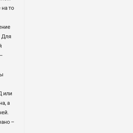
фрагмент ракеты Falcon 9:
ученые готовятся к
 на то
наблюдениям
03 Авг. 2026 15:49
ение
. Для
Димаш Кудайберген выпустил
й
клип с красивой хореографией
на народную песню
 –
31 Июл. 2026 14:11
ны
Роботы-доставщики вышли на
улицы Астаны
Д или
31 Июл. 2026 10:58
а, а
ней.
В области Абай началось
строительство индустриально-
зано –
экологического