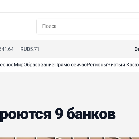
541.64
RUB
5.71
D
есное
Мир
Образование
Прямо сейчас
Регионы
Чистый Казах
кроются 9 банков