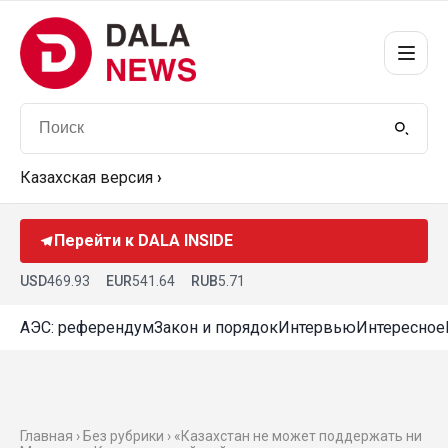
Казахская версия
›
Перейти к DALA INSIDE
USD
469.93
EUR
541.64
RUB
5.71
АЭС: референдум
Закон и порядок
Интервью
Интересное
Главная › Без рубрики › «Казахстан не может поддержать ни