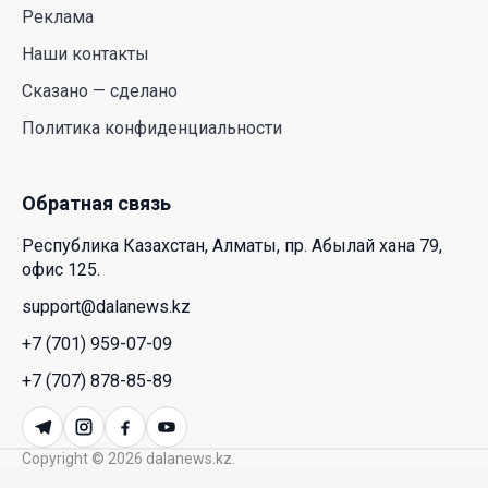
искусственным интеллектом
Реклама
28 Июл. 2026 10:39
Наши контакты
Сказано — сделано
Новые ориентиры экономического партнерства:
Политика конфиденциальности
какие возможности открывает форум
Казахстана и России
26 Июл. 2026 12:11
Обратная связь
Республика Казахстан, Алматы, пр. Абылай хана 79,
Межпартийные теледебаты выйдут в эфире
офис 125.
республиканских телеканалов
support@dalanews.kz
23 Июл. 2026 21:15
+7 (701) 959-07-09
Казахстан сохраняет лидерство в Центральной
+7 (707) 878-85-89
Азии по устойчивости инвестиционного рынка
23 Июл. 2026 15:39
Copyright © 2026 dalanews.kz.