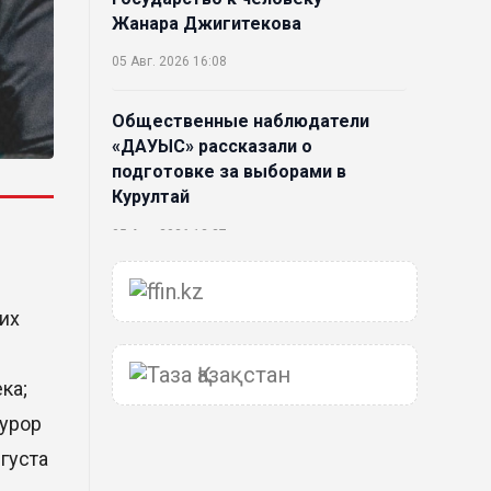
Жанара Джигитекова
05 Авг. 2026 16:08
Общественные наблюдатели
«ДАУЫС» рассказали о
подготовке за выборами в
Курултай
05 Авг. 2026 12:27
Новая глава для Xiaomi EV:
их
Xiaomi представила техническую
архитектуру Xiaomi Kunlun и
серию Xiaomi SkyNomad
ка;
04 Авг. 2026 18:35
курор
густа
В Луну врежется 12-метровый