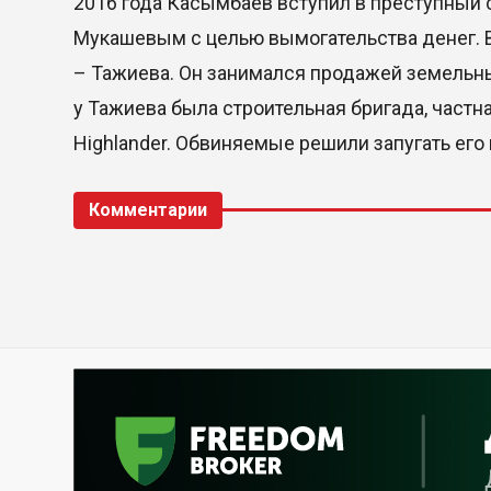
2016 года Касымбаев вступил в преступный
Мукашевым с целью вымогательства денег. 
– Тажиева. Он занимался продажей земельны
у Тажиева была строительная бригада, частна
Highlander. Обвиняемые решили запугать его
Комментарии