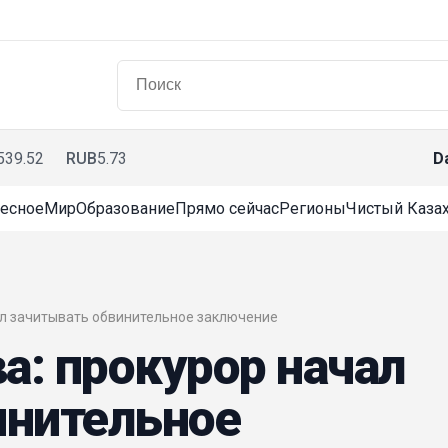
539.52
RUB
5.73
D
есное
Мир
Образование
Прямо сейчас
Регионы
Чистый Казах
чал зачитывать обвинительное заключение
: прокурор начал
инительное