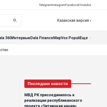
Telegram
Instagram
Facebook
Youtube
Казахская версия
›
ala 360
Интервью
Dala Finance
Мир
Vox Populi
Еще
стан
Последние новости
МВД РК присоединилось к
реализации республиканского
проекта «Читающая нация»