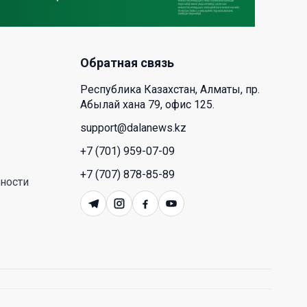
деревообрабатывающего парка
полного цикла «EcoForest»
30 Июл. 2026 14:05
Обратная связь
Июль и август — непростое
Республика Казахстан, Алматы, пр.
время для аллергиков. Как
Абылай хана 79, офис 125.
создать дома пространство, где
действительно легче дышать
support@dalanews.kz
+7 (701) 959-07-09
29 Июл. 2026 12:18
+7 (707) 878-85-89
ности
HONOR расширяет стратегию
бизнеса и переходит к развитию
экосистемы устройств с
искусственным интеллектом
28 Июл. 2026 10:39
Новые ориентиры