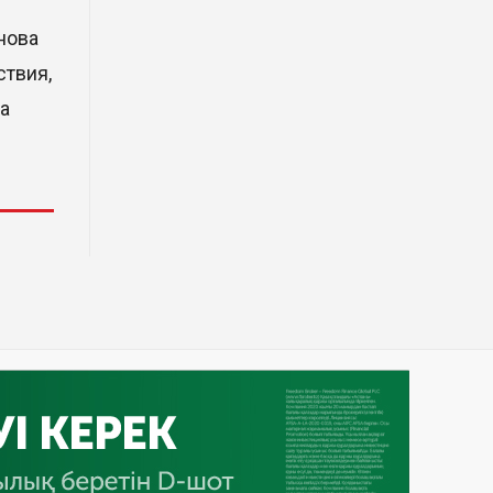
фрагмент ракеты Falcon 9:
ученые готовятся к
нова
наблюдениям
ствия,
03 Авг. 2026 15:49
ta
Димаш Кудайберген выпустил
клип с красивой хореографией
на народную песню
31 Июл. 2026 14:11
Роботы-доставщики вышли на
улицы Астаны
31 Июл. 2026 10:58
В области Абай началось
строительство индустриально-
экологического