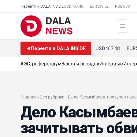
Перейти к DALA INSIDE
USD
467.48
EUR
539.52
RUB
5.73
Перейти к DALA INSIDE
USD
467.48
EUR
АЭС: референдум
Закон и порядок
Интервью
Интер
Главная › Без рубрики › Дело Касымбаева: прокурор на
Дело Касымбаева
зачитывать обв