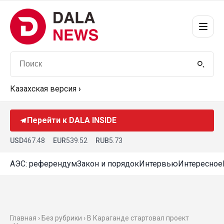
Казахская версия
›
Перейти к DALA INSIDE
USD
467.48
EUR
539.52
RUB
5.73
АЭС: референдум
Закон и порядок
Интервью
Интересное
Главная › Без рубрики › В Караганде стартовал проект