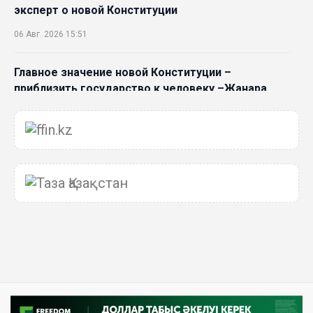
эксперт о новой Конституции
06 Авг. 2026 15:51
Главное значение новой Конституции –
приблизить государство к человеку –Жанара
Джигитекова
05 Авг. 2026 16:08
Общественные наблюдатели «ДАУЫС»
рассказали о подготовке за выборами в
Курултай
05 Авг. 2026 12:27
Новая глава для Xiaomi EV: Xiaomi представила
техническую архитектуру Xiaomi Kunlun и серию
Xiaomi SkyNomad