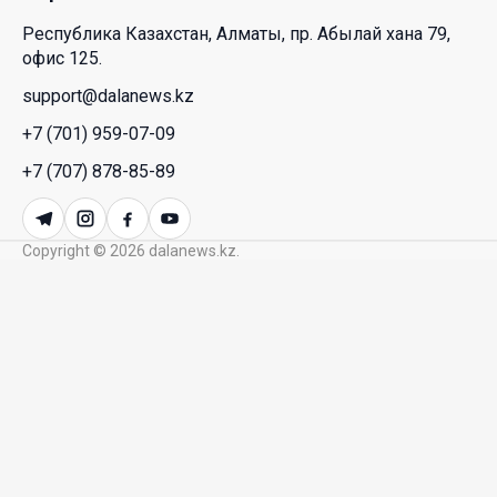
Республика Казахстан, Алматы, пр. Абылай хана 79,
Межпартийные теледебаты выйдут в эфире
офис 125.
республиканских телеканалов
support@dalanews.kz
23 Июл. 2026 21:15
+7 (701) 959-07-09
Казахстан сохраняет лидерство в Центральной
+7 (707) 878-85-89
Азии по устойчивости инвестиционного рынка
23 Июл. 2026 15:39
Copyright © 2026 dalanews.kz.
Полный гид: На какую поддержку от государства
может рассчитывать многодетная семья в
Казахстане
23 Июл. 2026 12:48
Аида Балаева высказалась о важности развития
посмертного донорства в Казахстане