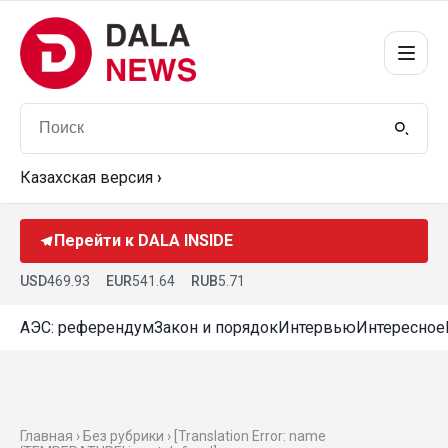
Казахская версия
›
Перейти к DALA INSIDE
USD
469.93
EUR
541.64
RUB
5.71
АЭС: референдум
Закон и порядок
Интервью
Интересное
Главная › Без рубрики › [Translation Error: name