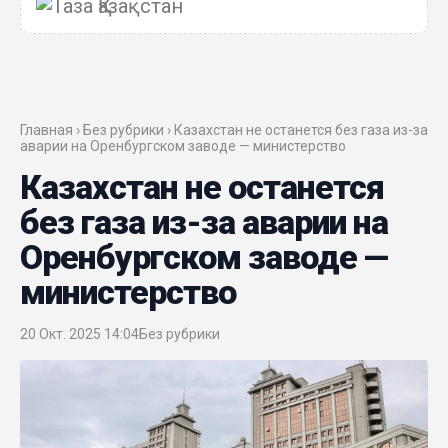
Джигитекова
05 Авг. 2026 16:08
Общественные наблюдатели «ДАУЫС»
рассказали о подготовке за выборами в
Главная › Без рубрики › Казахстан не останется без газа из-за
Курултай
аварии на Оренбургском заводе — министерство
Казахстан не останется
05 Авг. 2026 12:27
без газа из-за аварии на
Новая глава для Xiaomi EV: Xiaomi представила
Оренбургском заводе —
техническую архитектуру Xiaomi Kunlun и серию
Xiaomi SkyNomad
министерство
04 Авг. 2026 18:35
20 Окт. 2025 14:04
Без рубрики
В Луну врежется 12-метровый фрагмент ракеты
Falcon 9: ученые готовятся к наблюдениям
03 Авг. 2026 15:49