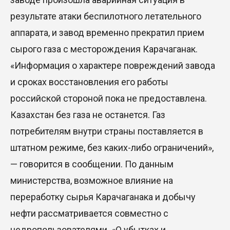
29 Июл. 2026 12:18
результате атаки беспилотного летательного
аппарата, и завод временно прекратил прием
HONOR расширяет стратегию бизнеса и
сырого газа с месторождения Карачаганак.
переходит к развитию экосистемы устройств с
искусственным интеллектом
«Информация о характере повреждений завода
28 Июл. 2026 10:39
и сроках восстановления его работы
российской стороной пока не предоставлена.
Новые ориентиры экономического партнерства:
Казахстан без газа не останется. Газ
какие возможности открывает форум
потребителям внутри страны поставляется в
Казахстана и России
штатном режиме, без каких-либо ограничений»,
26 Июл. 2026 12:11
— говорится в сообщении. По данным
Межпартийные теледебаты выйдут в эфире
министерства, возможное влияние на
республиканских телеканалов
переработку сырья Карачаганака и добычу
23 Июл. 2026 21:15
нефти рассматривается совместно с
недропользователями. «О убытках и