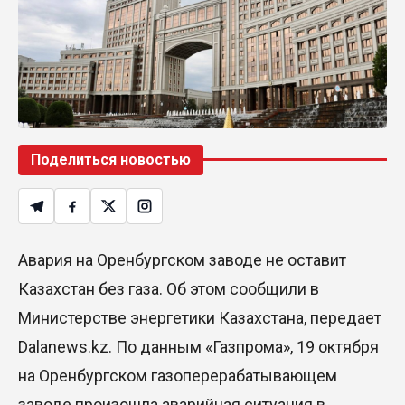
Димаш Кудайберген выпустил клип с красивой
хореографией на народную песню
31 Июл. 2026 14:11
Роботы-доставщики вышли на улицы Астаны
Поделиться новостью
31 Июл. 2026 10:58
В области Абай началось строительство
индустриально-экологического
деревообрабатывающего парка полного цикла
Авария на Оренбургском заводе не оставит
«EcoForest»
Казахстан без газа. Об этом сообщили в
30 Июл. 2026 14:05
Министерстве энергетики Казахстана, передает
Dalanews.kz. По данным «Газпрома», 19 октября
Июль и август — непростое время для
аллергиков. Как создать дома пространство, где
на Оренбургском газоперерабатывающем
действительно легче дышать
заводе произошла аварийная ситуация в