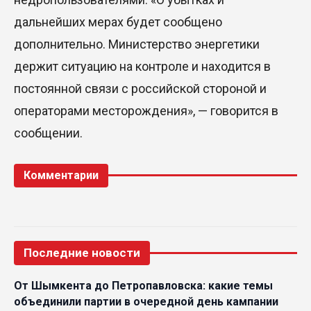
Казахстан сохраняет лидерство в Центральной
дальнейших мерах будет сообщено
Азии по устойчивости инвестиционного рынка
дополнительно. Министерство энергетики
23 Июл. 2026 15:39
держит ситуацию на контроле и находится в
Полный гид: На какую поддержку от государства
постоянной связи с российской стороной и
может рассчитывать многодетная семья в
операторами месторождения», — говорится в
Казахстане
сообщении.
23 Июл. 2026 12:48
Комментарии
Аида Балаева высказалась о важности развития
посмертного донорства в Казахстане
22 Июл. 2026 14:39
Последние новости
Курултай должен стать эффективным
механизмом учета мнения общества – эксперт
От Шымкента до Петропавловска: какие темы
21 Июл. 2026 12:02
объединили партии в очередной день кампании