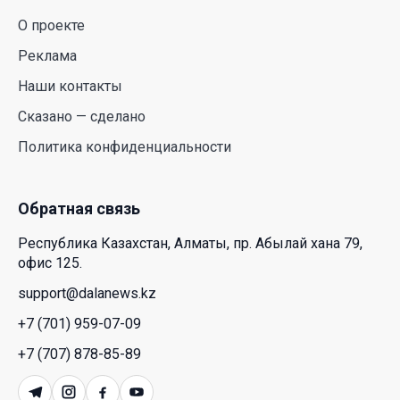
аллергиков. Как создать дома пространство, где
О проекте
действительно легче дышать
Реклама
29 Июл. 2026 12:18
Наши контакты
HONOR расширяет стратегию бизнеса и
Сказано — сделано
переходит к развитию экосистемы устройств с
Политика конфиденциальности
искусственным интеллектом
28 Июл. 2026 10:39
Обратная связь
Новые ориентиры экономического партнерства:
Республика Казахстан, Алматы, пр. Абылай хана 79,
какие возможности открывает форум
офис 125.
Казахстана и России
support@dalanews.kz
26 Июл. 2026 12:11
+7 (701) 959-07-09
Межпартийные теледебаты выйдут в эфире
+7 (707) 878-85-89
республиканских телеканалов