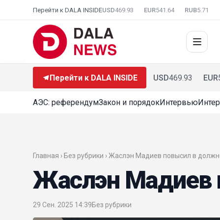
Перейти к DALA INSIDE
USD
469.93
EUR
541.64
RUB
5.71
Перейти к DALA INSIDE
USD
469.93
EUR
АЭС: референдум
Закон и порядок
Интервью
Интер
Главная › Без рубрики › Жаслэн Мадиев повысил в долж
Жаслэн Мадиев 
29 Сен. 2025 14:39
Без рубрики