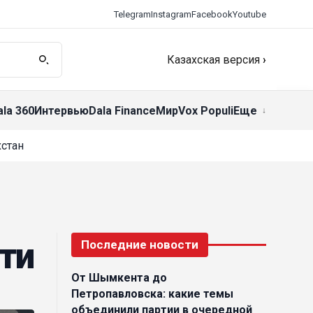
Telegram
Instagram
Facebook
Youtube
Казахская версия
›
ala 360
Интервью
Dala Finance
Мир
Vox Populi
Еще
стан
ти
Последние новости
От Шымкента до
Петропавловска: какие темы
объединили партии в очередной