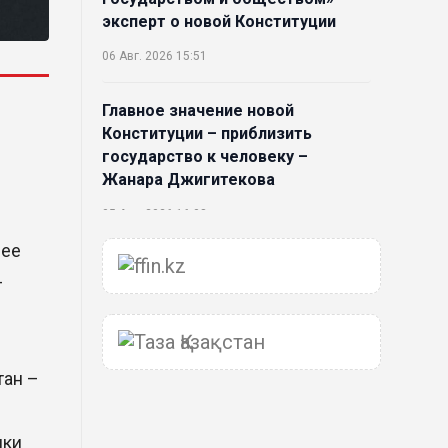
эксперт о новой Конституции
06 Авг. 2026 15:51
Главное значение новой
Конституции – приблизить
государство к человеку –
Жанара Джигитекова
05 Авг. 2026 16:08
нее
Общественные наблюдатели
–
«ДАУЫС» рассказали о
подготовке за выборами в
Курултай
05 Авг. 2026 12:27
тан –
Новая глава для Xiaomi EV:
ики