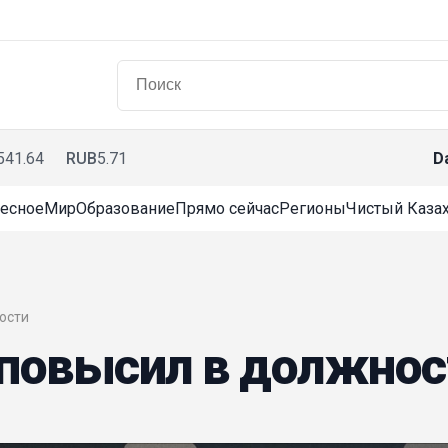
541.64
RUB
5.71
D
есное
Мир
Образование
Прямо сейчас
Регионы
Чистый Казах
ности
повысил в должнос