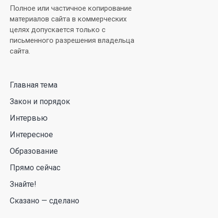
деревообрабатывающего парка полного цикла
Полное или частичное копирование
«EcoForest»
материалов сайта в коммерческих
целях допускается только с
30 Июл. 2026 14:05
письменного разрешения владельца
сайта.
Июль и август — непростое время для
аллергиков. Как создать дома пространство, где
действительно легче дышать
Главная тема
29 Июл. 2026 12:18
Закон и порядок
Интервью
HONOR расширяет стратегию бизнеса и
Интересное
переходит к развитию экосистемы устройств с
искусственным интеллектом
Образование
28 Июл. 2026 10:39
Прямо сейчас
Знайте!
Новые ориентиры экономического партнерства:
Сказано — сделано
какие возможности открывает форум
Казахстана и России