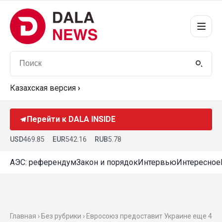
Казахская версия
›
Перейти к DALA INSIDE
USD
469.85
EUR
542.16
RUB
5.78
АЭС: референдум
Закон и порядок
Интервью
Интересное
Главная › Без рубрики › Евросоюз предоставит Украине еще 4