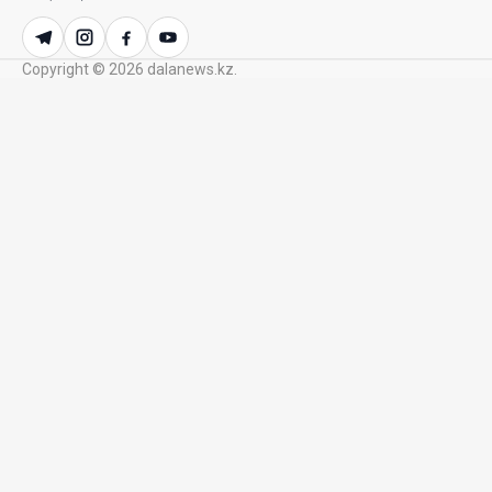
посмертного донорства в Казахстане
22 Июл. 2026 14:39
Copyright © 2026 dalanews.kz.
Курултай должен стать эффективным
механизмом учета мнения общества – эксперт
21 Июл. 2026 12:02
SOUEAST Summer CUP 2026 объединил семьи и
юных футболистов в Алматы
20 Июл. 2026 11:14
В Шанхае прошла Всемирная конференция по
искусственному интеллекту WAIC
18 Июл. 2026 12:23
75,1% респондентов выразили готовность