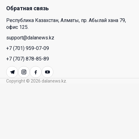
26 Июл. 2026 12:11
Обратная связь
Республика Казахстан, Алматы, пр. Абылай хана 79,
Межпартийные теледебаты выйдут в эфире
офис 125.
республиканских телеканалов
support@dalanews.kz
23 Июл. 2026 21:15
+7 (701) 959-07-09
Казахстан сохраняет лидерство в Центральной
+7 (707) 878-85-89
Азии по устойчивости инвестиционного рынка
23 Июл. 2026 15:39
Copyright © 2026 dalanews.kz.
Полный гид: На какую поддержку от государства
может рассчитывать многодетная семья в
Казахстане
23 Июл. 2026 12:48
Аида Балаева высказалась о важности развития