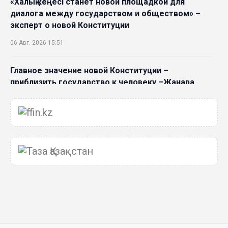
«Халық кеңесі станет новой площадкой для
диалога между государством и обществом» –
эксперт о новой Конституции
06 Авг. 2026 15:51
Главное значение новой Конституции –
приблизить государство к человеку –Жанара
Джигитекова
05 Авг. 2026 16:08
Общественные наблюдатели «ДАУЫС»
рассказали о подготовке за выборами в
Курултай
05 Авг. 2026 12:27
Новая глава для Xiaomi EV: Xiaomi представила
техническую архитектуру Xiaomi Kunlun и серию