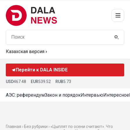
Казахская версия
›
Перейти к DALA INSIDE
USD
467.48
EUR
539.52
RUB
5.73
АЭС: референдум
Закон и порядок
Интервью
Интересное
Главная › Без рубрики › «Цыплят по осени считают». Что