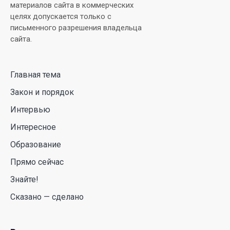
Falcon 9: ученые готовятся к наблюдениям
материалов сайта в коммерческих
целях допускается только с
03 Авг. 2026 15:49
письменного разрешения владельца
сайта.
Димаш Кудайберген выпустил клип с красивой
хореографией на народную песню
Главная тема
31 Июл. 2026 14:11
Закон и порядок
Роботы-доставщики вышли на улицы Астаны
Интервью
31 Июл. 2026 10:58
Интересное
Образование
В области Абай началось строительство
Прямо сейчас
индустриально-экологического
деревообрабатывающего парка полного цикла
Знайте!
«EcoForest»
Сказано — сделано
30 Июл. 2026 14:05