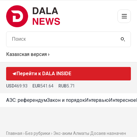
Казахская версия
›
Перейти к DALA INSIDE
USD
469.93
EUR
541.64
RUB
5.71
АЭС: референдум
Закон и порядок
Интервью
Интересное
Главная › Без рубрики › Экс-аким Алматы Досаев назначен