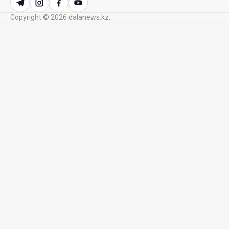
23 Июл. 2026 21:15
Copyright © 2026 dalanews.kz.
Казахстан сохраняет лидерство в Центральной
Азии по устойчивости инвестиционного рынка
23 Июл. 2026 15:39
Полный гид: На какую поддержку от государства
может рассчитывать многодетная семья в
Казахстане
23 Июл. 2026 12:48
Аида Балаева высказалась о важности развития
посмертного донорства в Казахстане
22 Июл. 2026 14:39
Курултай должен стать эффективным