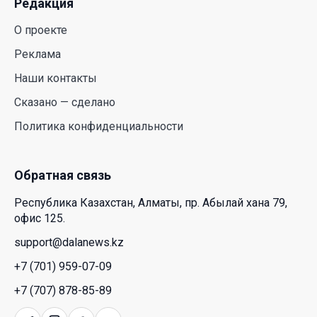
Редакция
Июль и август — непростое время для
аллергиков. Как создать дома пространство, где
О проекте
действительно легче дышать
Реклама
29 Июл. 2026 12:18
Наши контакты
HONOR расширяет стратегию бизнеса и
Сказано — сделано
переходит к развитию экосистемы устройств с
Политика конфиденциальности
искусственным интеллектом
28 Июл. 2026 10:39
Обратная связь
Новые ориентиры экономического партнерства:
Республика Казахстан, Алматы, пр. Абылай хана 79,
какие возможности открывает форум
офис 125.
Казахстана и России
support@dalanews.kz
26 Июл. 2026 12:11
+7 (701) 959-07-09
Межпартийные теледебаты выйдут в эфире
+7 (707) 878-85-89
республиканских телеканалов