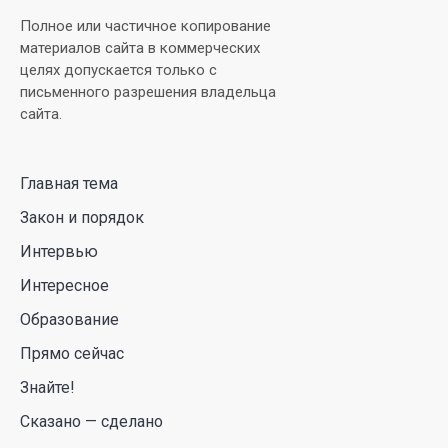
В Луну врежется 12-метровый фрагмент ракеты
Полное или частичное копирование
Falcon 9: ученые готовятся к наблюдениям
материалов сайта в коммерческих
целях допускается только с
03 Авг. 2026 15:49
письменного разрешения владельца
сайта.
Димаш Кудайберген выпустил клип с красивой
хореографией на народную песню
Главная тема
31 Июл. 2026 14:11
Закон и порядок
Роботы-доставщики вышли на улицы Астаны
Интервью
31 Июл. 2026 10:58
Интересное
Образование
В области Абай началось строительство
Прямо сейчас
индустриально-экологического
деревообрабатывающего парка полного цикла
Знайте!
«EcoForest»
Сказано — сделано
30 Июл. 2026 14:05