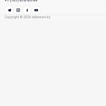
+7 (707) 878-85-89
республиканских телеканалов
23 Июл. 2026 21:15
Copyright © 2026 dalanews.kz.
Казахстан сохраняет лидерство в Центральной
Азии по устойчивости инвестиционного рынка
23 Июл. 2026 15:39
Полный гид: На какую поддержку от государства
может рассчитывать многодетная семья в
Казахстане
23 Июл. 2026 12:48
Аида Балаева высказалась о важности развития
посмертного донорства в Казахстане
22 Июл. 2026 14:39