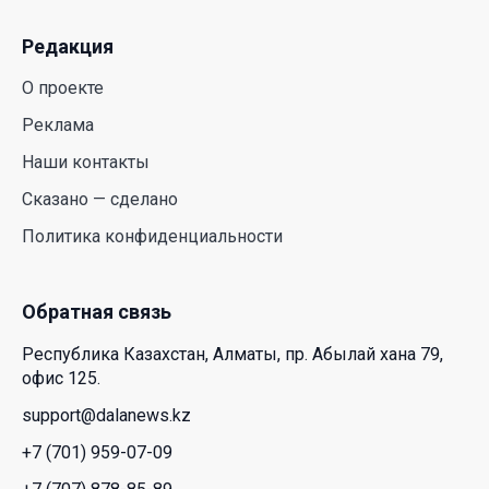
Редакция
Июль и август — непростое время для
аллергиков. Как создать дома пространство, где
О проекте
действительно легче дышать
Реклама
29 Июл. 2026 12:18
Наши контакты
HONOR расширяет стратегию бизнеса и
Сказано — сделано
переходит к развитию экосистемы устройств с
Политика конфиденциальности
искусственным интеллектом
28 Июл. 2026 10:39
Обратная связь
Новые ориентиры экономического партнерства:
Республика Казахстан, Алматы, пр. Абылай хана 79,
какие возможности открывает форум
офис 125.
Казахстана и России
support@dalanews.kz
26 Июл. 2026 12:11
+7 (701) 959-07-09
Межпартийные теледебаты выйдут в эфире