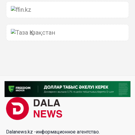
06 Авг. 2026 15:51
Главное значение новой Конституции –
приблизить государство к человеку –Жанара
Джигитекова
05 Авг. 2026 16:08
Общественные наблюдатели «ДАУЫС»
рассказали о подготовке за выборами в
Курултай
05 Авг. 2026 12:27
Новая глава для Xiaomi EV: Xiaomi представила
техническую архитектуру Xiaomi Kunlun и серию
Xiaomi SkyNomad
04 Авг. 2026 18:35
Dalanews.kz -информационное агентство.