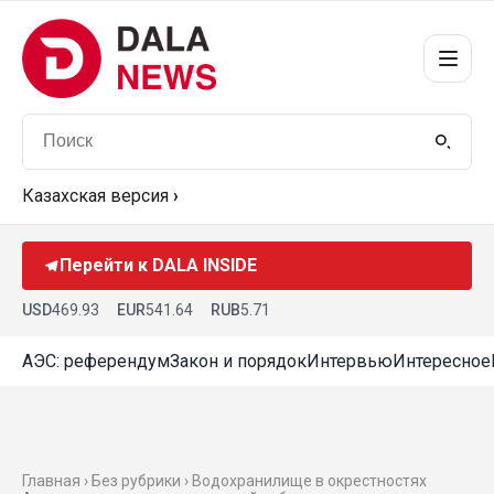
Казахская версия
›
Перейти к DALA INSIDE
USD
469.93
EUR
541.64
RUB
5.71
АЭС: референдум
Закон и порядок
Интервью
Интересное
Главная › Без рубрики › Водохранилище в окрестностях